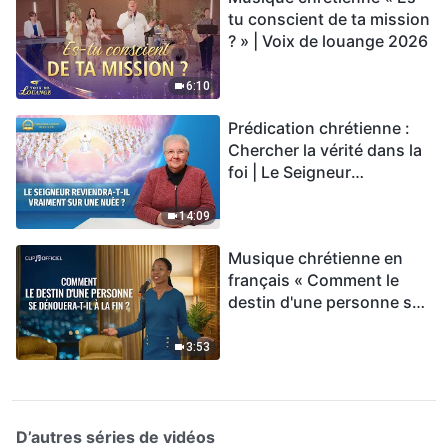
tu conscient de ta mission
? » | Voix de louange 2026
6:10
Prédication chrétienne :
Chercher la vérité dans la
foi | Le Seigneur
reviendra-t-Il vraiment sur
une nuée ?
14:09
Musique chrétienne en
français « Comment le
destin d'une personne se
dénouera-t-il à la fin ? »
3:53
D’autres séries de vidéos