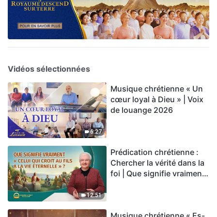
Vidéos sélectionnées
Musique chrétienne « Un
cœur loyal à Dieu » | Voix
de louange 2026
6:27
Prédication chrétienne :
Chercher la vérité dans la
foi | Que signifie vraiment
« Celui qui croit au Fils a la
vie éternelle » ?
12:51
Musique chrétienne « Es-