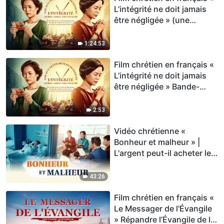
L’intégrité ne doit jamais
être négligée » (une
histoire vraie)
1:24:53
Film chrétien en français «
L’intégrité ne doit jamais
être négligée » Bande-
annonce
2:53
Vidéo chrétienne «
Bonheur et malheur » |
L'argent peut-il acheter le
bonheur ?
43:26
Film chrétien en français «
Le Messager de l'Évangile
» Répandre l’Évangile de la