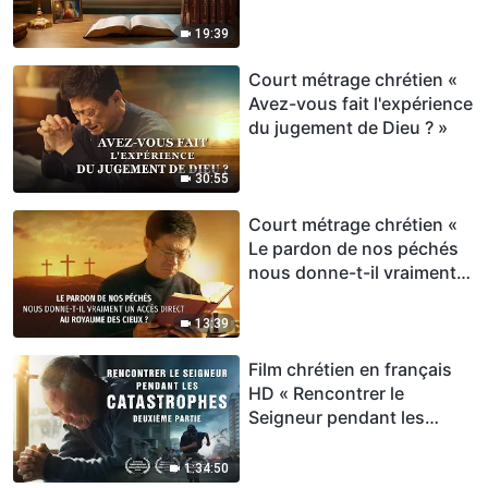
à l'homme à Son retour ? »
19:39
Court métrage chrétien «
Avez-vous fait l'expérience
du jugement de Dieu ? »
30:55
Court métrage chrétien «
Le pardon de nos péchés
nous donne-t-il vraiment
un accès direct au
royaume des cieux ? »
13:39
Film chrétien en français
HD « Rencontrer le
Seigneur pendant les
catastrophes » (Deuxième
partie)
1:34:50