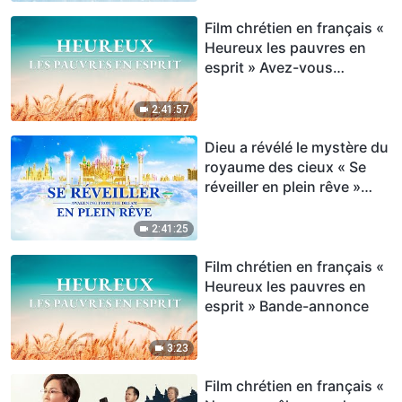
Film chrétien en français «
Heureux les pauvres en
esprit » Avez-vous
rencontré le retour de
Jésus ?
2:41:57
Dieu a révélé le mystère du
royaume des cieux « Se
réveiller en plein rêve »
Film chrétien VF
2:41:25
Film chrétien en français «
Heureux les pauvres en
esprit » Bande-annonce
3:23
Film chrétien en français «