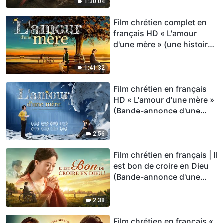
1:30:04
Film chrétien complet en
français HD « L'amour
d'une mère » (une histoire
vraie)
1:41:32
Film chrétien en français
HD « L'amour d'une mère »
(Bande-annonce d'une
vraie histoire)
2:56
Film chrétien en français | Il
est bon de croire en Dieu
(Bande-annonce d'une
vraie histoire)
2:38
Film chrétien en français «