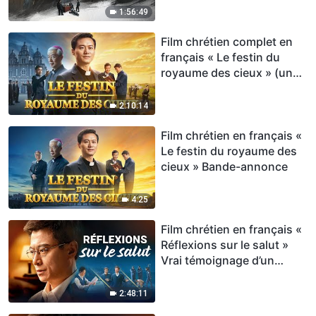
1:56:49
Film chrétien complet en
français « Le festin du
royaume des cieux » (une
histoire vraie)
2:10:14
Film chrétien en français «
Le festin du royaume des
cieux » Bande-annonce
4:25
Film chrétien en français «
Réflexions sur le salut »
Vrai témoignage d’un
ancien d’une église
2:48:11