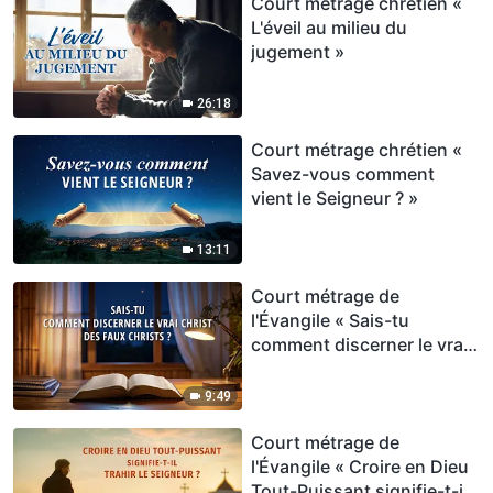
Court métrage chrétien «
L'éveil au milieu du
jugement »
26:18
Court métrage chrétien «
Savez-vous comment
vient le Seigneur ? »
13:11
Court métrage de
l'Évangile « Sais-tu
comment discerner le vrai
Christ des faux christs ? »
9:49
Court métrage de
l'Évangile « Croire en Dieu
Tout-Puissant signifie-t-il