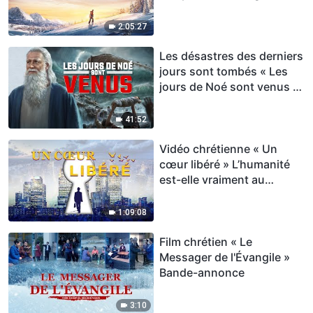
descente du Règne
2:05:27
Les désastres des derniers
jours sont tombés « Les
jours de Noé sont venus »
Vidéo chrétienne VF
41:52
Vidéo chrétienne « Un
cœur libéré » L’humanité
est-elle vraiment au
contrôle de son propre
destin?
1:09:08
Film chrétien « Le
Messager de l'Évangile »
Bande-annonce
3:10