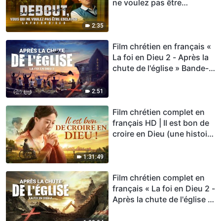
ne voulez pas être
esclaves » Bande-annonce
2:35
Film chrétien en français «
La foi en Dieu 2 - Après la
chute de l'église » Bande-
annonce officielle
2:51
Film chrétien complet en
français HD | Il est bon de
croire en Dieu (une histoire
vraie)
1:31:49
Film chrétien complet en
français « La foi en Dieu 2 -
Après la chute de l'église »
(histoire vraie)