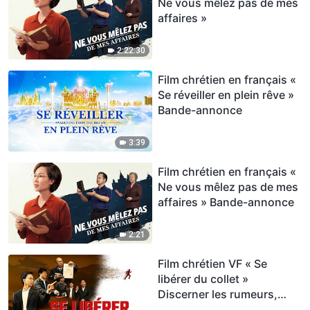
Ne vous mêlez pas de mes
affaires »
2:22:30
Film chrétien en français «
Se réveiller en plein rêve »
Bande-annonce
3:39
Film chrétien en français «
Ne vous mêlez pas de mes
affaires » Bande-annonce
2:21
Film chrétien VF « Se
libérer du collet »
Discerner les rumeurs,
Accueillir le retour de Dieu