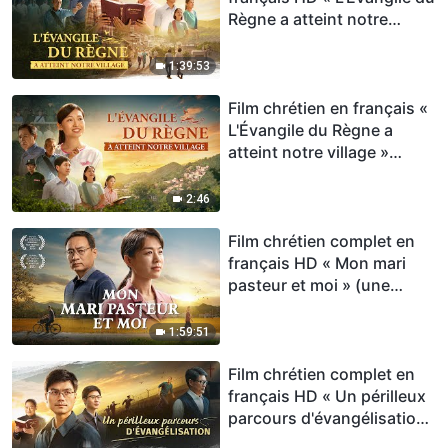
Règne a atteint notre
village »
1:39:53
Film chrétien en français «
L'Évangile du Règne a
atteint notre village »
Bande-annonce
2:46
Film chrétien complet en
français HD « Mon mari
pasteur et moi » (une
histoire vraie)
1:59:51
Film chrétien complet en
français HD « Un périlleux
parcours d'évangélisation
»