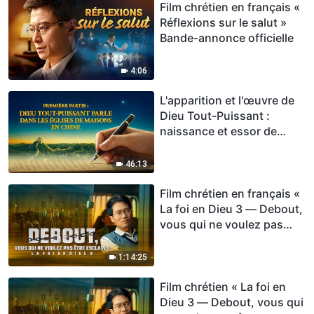
Film chrétien en français «
Réflexions sur le salut »
Bande-annonce officielle
4:06
L'apparition et l'œuvre de
Dieu Tout-Puissant :
naissance et essor de
l'Église de Dieu Tout-
Puissant (Première partie)
46:13
Film chrétien en français «
La foi en Dieu 3 — Debout,
vous qui ne voulez pas
être esclaves »
1:14:25
Film chrétien « La foi en
Dieu 3 — Debout, vous qui