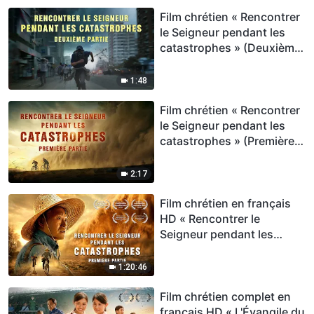
Film chrétien « Rencontrer
le Seigneur pendant les
catastrophes » (Deuxième
partie) Bande-annonce
1:48
Film chrétien « Rencontrer
le Seigneur pendant les
catastrophes » (Première
partie) Bande-annonce
2:17
Film chrétien en français
HD « Rencontrer le
Seigneur pendant les
catastrophes » (Première
partie) L'humanité est
1:20:46
confrontée à l'extinction,
serez-vous un survivant ?
Film chrétien complet en
français HD « L'Évangile du