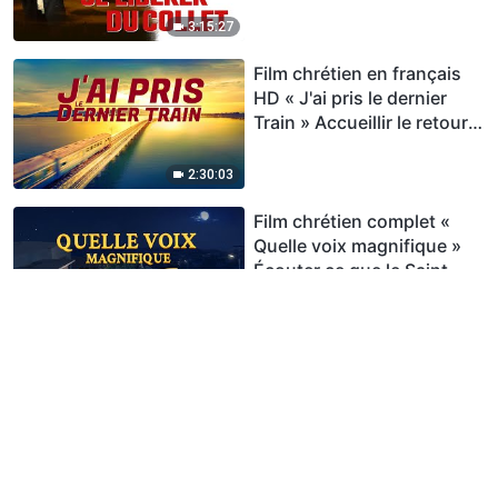
3:15:27
Film chrétien en français
HD « J'ai pris le dernier
Train » Accueillir le retour
du Seigneur Jésus
2:30:03
Film chrétien complet «
Quelle voix magnifique »
Écouter ce que le Saint-
Esprit dit aux Églises
2:00:31
Film chrétien complet en
français « Qui crucifie Dieu
à nouveau » Les pharisiens
sont réapparus
1:42:18