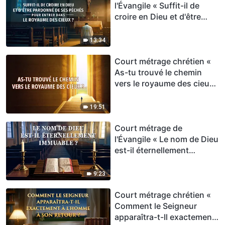
l'Évangile « Suffit-il de
croire en Dieu et d'être
pardonné de ses péchés
pour entrer dans le
13:34
royaume des cieux ? »
Court métrage chrétien «
As-tu trouvé le chemin
vers le royaume des cieux
? »
19:51
Court métrage de
l'Évangile « Le nom de Dieu
est-il éternellement
immuable ? »
9:23
Court métrage chrétien «
Comment le Seigneur
apparaîtra-t-Il exactement