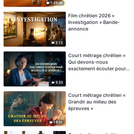
les catastrophes
1:59:00
Film chrétien 2026 «
Investigation » Bande-
annonce
2:15
Court métrage chrétien «
Qui devons-nous
exactement écouter pour
accueillir le Seigneur ? »
9:33
Court métrage chrétien «
Grandir au milieu des
épreuves »
19:51