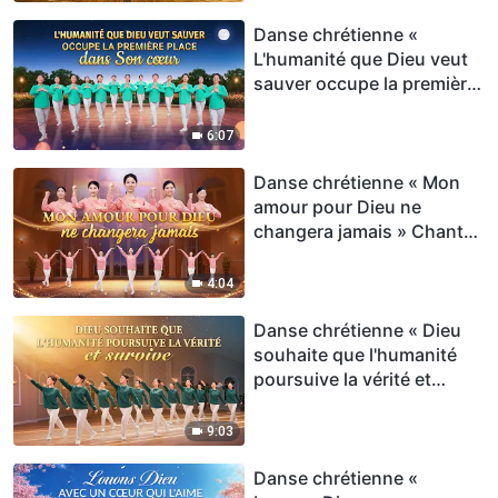
Danse chrétienne «
L'humanité que Dieu veut
sauver occupe la première
place dans Son cœur »
Chant de louange
6:07
Danse chrétienne « Mon
amour pour Dieu ne
changera jamais » Chant
de louange
4:04
Danse chrétienne « Dieu
souhaite que l'humanité
poursuive la vérité et
survive » Chant de
louange
9:03
Danse chrétienne «