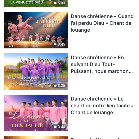
5:03
Danse chrétienne « Quand
j'ai perdu Dieu » Chant de
louange
3:45
Danse chrétienne « En
suivant Dieu Tout-
Puissant, nous marchons
sur le chemin de la lumière
» Chant de louange
3:25
Danse chrétienne « Le
chant de notre lien tacite »
Chant de louange
3:44