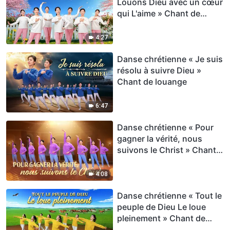
Louons Dieu avec un cœur
qui L'aime » Chant de
louange
4:27
Danse chrétienne « Je suis
résolu à suivre Dieu »
Chant de louange
6:47
Danse chrétienne « Pour
gagner la vérité, nous
suivons le Christ » Chant
de louange
4:08
Danse chrétienne « Tout le
peuple de Dieu Le loue
pleinement » Chant de
louange