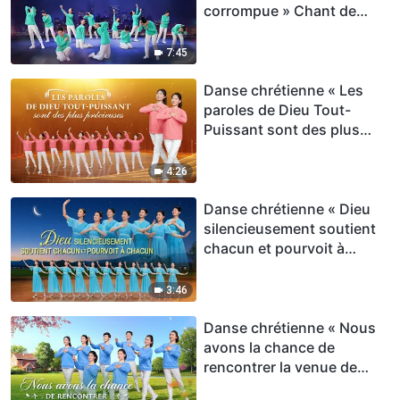
corrompue » Chant de
louange
7:45
Danse chrétienne « Les
paroles de Dieu Tout-
Puissant sont des plus
précieuses » Chant de
louange
4:26
Danse chrétienne « Dieu
silencieusement soutient
chacun et pourvoit à
chacun » Chant de
louange
3:46
Danse chrétienne « Nous
avons la chance de
rencontrer la venue de
Dieu » Chant de louange