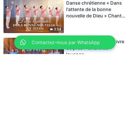
Danse chrétienne « Dans
l'attente de la bonne
nouvelle de Dieu » Chant
de louange
3:54
Danse chrétienne « Suivre
Contactez-nous par WhatsApp
de près » Chant de
louange
4:13
Danse chrétienne «
L'amour véritable parmi les
hommes » Chant de
louange
3:32
Danse chrétienne « Dieu
nous aime jusqu'à ce jour »