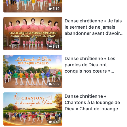
5:10
Danse chrétienne « Je fais
le serment de ne jamais
abandonner avant d'avoir
gagné la vérité » Chant de
louange
9:31
Danse chrétienne « Les
paroles de Dieu ont
conquis nos cœurs »
Chant de louange
5:39
Danse chrétienne «
Chantons à la louange de
Dieu » Chant de louange
4:43