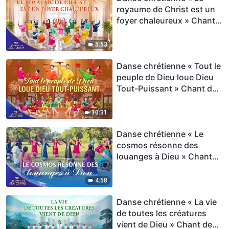
royaume de Christ est un
foyer chaleureux » Chant
de louange | Voix de
louange 2026
5:53
Danse chrétienne « Tout le
peuple de Dieu loue Dieu
Tout-Puissant » Chant de
louange | Voix de louange
2026
10:31
Danse chrétienne « Le
cosmos résonne des
louanges à Dieu » Chant
de louange | Voix de
louange 2026
4:58
Danse chrétienne « La vie
de toutes les créatures
vient de Dieu » Chant de