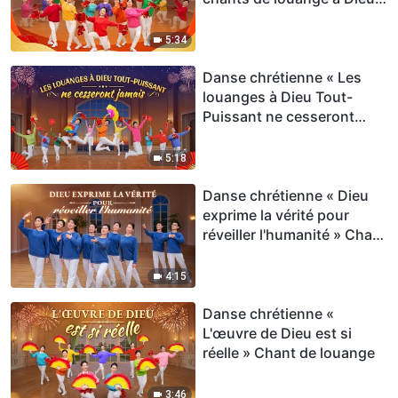
Chant de louange
5:34
Danse chrétienne « Les
louanges à Dieu Tout-
Puissant ne cesseront
jamais » Chant de louange
5:18
Danse chrétienne « Dieu
exprime la vérité pour
réveiller l'humanité » Chant
de louange
4:15
Danse chrétienne «
L'œuvre de Dieu est si
réelle » Chant de louange
3:46