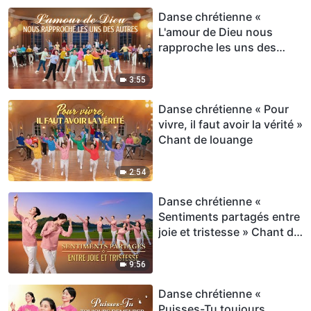
Danse chrétienne «
L'amour de Dieu nous
rapproche les uns des
autres » Chant de louange
3:55
Danse chrétienne « Pour
vivre, il faut avoir la vérité »
Chant de louange
2:54
Danse chrétienne «
Sentiments partagés entre
joie et tristesse » Chant de
louange
9:56
Danse chrétienne «
Puisses-Tu toujours