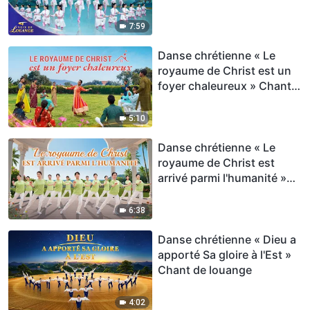
louange | Voix de louange
2026
7:59
Danse chrétienne « Le
royaume de Christ est un
foyer chaleureux » Chant
de louange
5:10
Danse chrétienne « Le
royaume de Christ est
arrivé parmi l'humanité »
Chant de louange
6:38
Danse chrétienne « Dieu a
apporté Sa gloire à l'Est »
Chant de louange
4:02