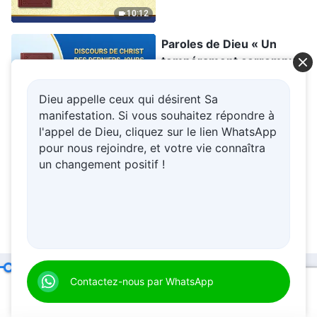
Chapitre 70 »
10:12
Paroles de Dieu « Un
tempérament corrompu
ne peut être résolu qu'en
acceptant la vérité »
Dieu appelle ceux qui désirent Sa
27:03
Partie 1
manifestation. Si vous souhaitez répondre à
l'appel de Dieu, cliquez sur le lien WhatsApp
Paroles de Dieu « Les
pour nous rejoindre, et votre vie connaîtra
responsabilités des
un changement positif !
dirigeants et des ouvriers
(13) » Section 2
30:36
Dieu Lui-même, l’Unique III
Contactez-nous par WhatsApp
Menu
00:20
25:56
Accueil
Livres