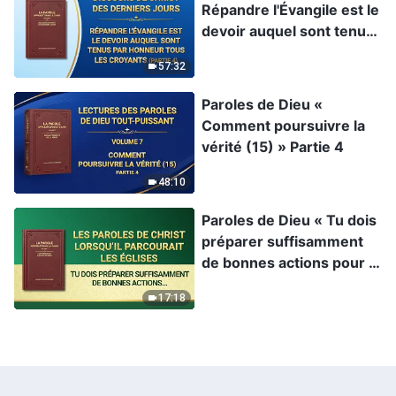
Répandre l'Évangile est le
devoir auquel sont tenus
par honneur tous les
57:32
croyants » Partie 4
Paroles de Dieu «
Comment poursuivre la
vérité (15) » Partie 4
48:10
Paroles de Dieu « Tu dois
préparer suffisamment
de bonnes actions pour ta
destination »
17:18