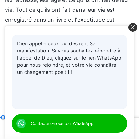
vie. Tout ce qu'ils ont fait dans leur vie est
enregistré dans un livre et l'exactitude est
vérifiée. Après que tout a été vérifié, le
comportement de la personne et ses actions
Dieu appelle ceux qui désirent Sa
tout au long de sa vie sont utilisés pour
manifestation. Si vous souhaitez répondre à
l'appel de Dieu, cliquez sur le lien WhatsApp
déterminer si elle sera punie ou si elle continuera
pour nous rejoindre, et votre vie connaîtra
d'être réincarnée en tant que personne, ce qui
un changement positif !
est la première étape. Cette première étape est-
elle effrayante ? Elle n'est pas trop effrayante,
parce qu'il ne se passe rien de plus que l'arrivée
de la personne dans un endroit obscur et peu
familier. Cela n'est pas trop effrayant.
Dieu Lui-même, l’Unique X
Contactez-nous par WhatsApp
00:20
50:30
Dans la deuxième étape, si les gens ont fait