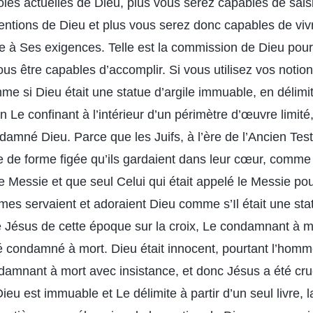
oles actuelles de Dieu, plus vous serez capables de saisi
entions de Dieu et plus vous serez donc capables de viv
e à Ses exigences. Telle est la commission de Dieu pour 
ous être capables d’accomplir. Si vous utilisez vos notio
mme si Dieu était une statue d’argile immuable, en délim
en Le confinant à l’intérieur d’un périmètre d’œuvre limité
amné Dieu. Parce que les Juifs, à l’ère de l’Ancien Test
e de forme figée qu’ils gardaient dans leur cœur, comme 
e Messie et que seul Celui qui était appelé le Messie pou
es servaient et adoraient Dieu comme s’Il était une stat
 le Jésus de cette époque sur la croix, Le condamnant à m
té condamné à mort. Dieu était innocent, pourtant l’homm
damnant à mort avec insistance, et donc Jésus a été cru
Dieu est immuable et Le délimite à partir d’un seul livre, 