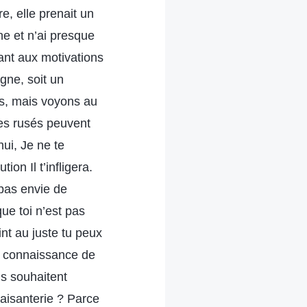
re, elle prenait un
e et n’ai presque
uant aux motivations
gne, soit un
as, mais voyons au
mes rusés peuvent
hui, Je ne te
on Il t’infligera.
 pas envie de
ue toi n’est pas
nt au juste tu peux
a connaissance de
ls souhaitent
laisanterie ? Parce