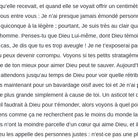
u’elle recevait, et quand elle se voyait offrir un centimèt
vous entre vous : Je n’ai presque jamais émondé personn
uiconque à la légère ; pourtant, Je suis très au clair q
l’homme. Penses-tu que Dieu Lui-même, dont Dieu témoi
cas, Je dis que tu es trop aveugle ! Je ne t’exposerai p
 tu peux devenir corrompu. Voyons si tes petits stratagè
ire de ton mieux pour aimer Dieu peut te sauver. Aujourd’
ttendons jusqu’au temps de Dieu pour voir quelle rétributi
s maintenant pour un bavardage oisif avec toi et Je n’ai
 plus grande simplement à cause de toi. Un asticot tel q
l faudrait à Dieu pour t’émonder, alors voyons à quel poi
 gens comme ça ne recherchent pas le moins du monde l
ls n’ont la moindre parcelle d’un cœur qui aime Dieu, et i
eu les appelle des personnes justes : n’est-ce pas une p