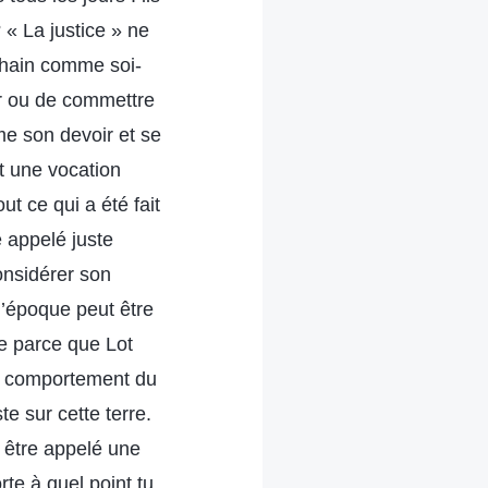
 « La justice » ne
ochain comme soi-
er ou de commettre
mme son devoir et se
t une vocation
 ce qui a été fait
e appelé juste
onsidérer son
 l’époque peut être
ue parce que Lot
on comportement du
te sur cette terre.
 être appelé une
te à quel point tu