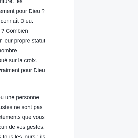
riture, les
blement pour Dieu ?
 connaît Dieu.
s ? Combien
 leur propre statut
 nombre
ué sur la croix.
vraiment pour Dieu
t ou une personne
 justes ne sont pas
vêtements que vous
cun de vos gestes,
ous les jours : ils