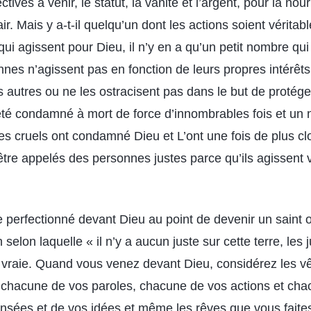
ctives à venir, le statut, la vanité et l’argent, pour la nour
ir. Mais y a-t-il quelqu’un dont les actions soient vérita
i agissent pour Dieu, il n’y en a qu’un petit nombre qui
es n’agissent pas en fonction de leurs propres intérêt
 autres ou ne les ostracisent pas dans le but de protéger
été condamné à mort de force d’innombrables fois et un
es cruels ont condamné Dieu et L’ont une fois de plus clo
re appelés des personnes justes parce qu’ils agissent 
être perfectionné devant Dieu au point de devenir un sain
n selon laquelle « il n’y a aucun juste sur cette terre, les
 vraie. Quand vous venez devant Dieu, considérez les 
 chacune de vos paroles, chacune de vos actions et cha
sées et de vos idées et même les rêves que vous faites t