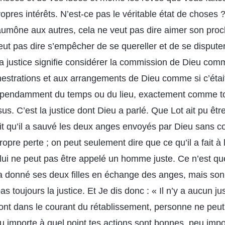
opres intérêts. N’est-ce pas le véritable état de choses ?
 l’aumône aux autres, cela ne veut pas dire aimer son pr
ut pas dire s’empêcher de se quereller et de se disput
. La justice signifie considérer la commission de Dieu co
estrations et aux arrangements de Dieu comme si c’étai
épendamment du temps ou du lieu, exactement comme tout
us. C’est la justice dont Dieu a parlé. Que Lot ait pu êtr
fait qu’il a sauvé les deux anges envoyés par Dieu sans c
ropre perte ; on peut seulement dire que ce qu’il a fait à
 lui ne peut pas être appelé un homme juste. Ce n’est q
l a donné ses deux filles en échange des anges, mais s
as toujours la justice. Et Je dis donc : « Il n’y a aucun jus
ont dans le courant du rétablissement, personne ne peut
u importe à quel point tes actions sont bonnes, peu impor