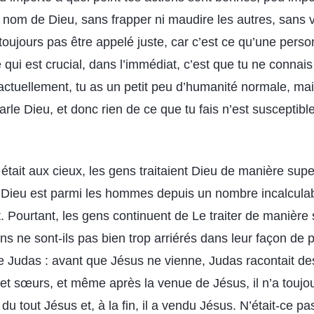
e nom de Dieu, sans frapper ni maudire les autres, sans vol
 toujours pas être appelé juste, car c’est ce qu’une pers
 qui est crucial, dans l’immédiat, c’est que tu ne connai
actuellement, tu as un petit peu d’humanité normale, m
parle Dieu, et donc rien de ce que tu fais n’est susceptib
tait aux cieux, les gens traitaient Dieu de manière super
, Dieu est parmi les hommes depuis un nombre incalculab
. Pourtant, les gens continuent de Le traiter de manière 
ns ne sont-ils pas bien trop arriérés dans leur façon de p
Judas : avant que Jésus ne vienne, Judas racontait d
et sœurs, et même après la venue de Jésus, il n’a toujou
du tout Jésus et, à la fin, il a vendu Jésus. N’était-ce pa