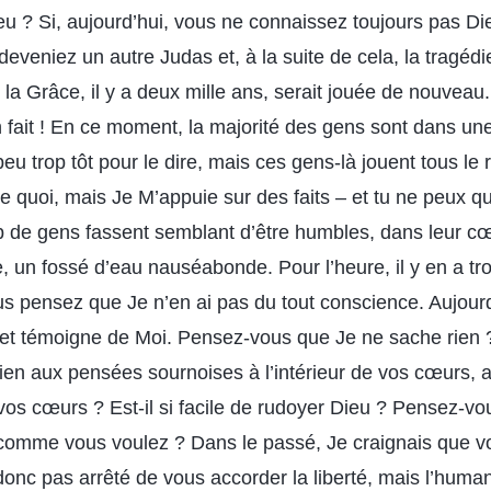
u ? Si, aujourd’hui, vous ne connaissez toujours pas Dieu
eveniez un autre Judas et, à la suite de cela, la tragédie
 la Grâce, il y a deux mille ans, serait jouée de nouvea
 fait ! En ce moment, la majorité des gens sont dans une 
 peu trop tôt pour le dire, mais ces gens-là jouent tous le
e quoi, mais Je M’appuie sur des faits – et tu ne peux q
de gens fassent semblant d’être humbles, dans leur cœur
, un fossé d’eau nauséabonde. Pour l’heure, il y en a t
ous pensez que Je n’en ai pas du tout conscience. Aujour
et témoigne de Moi. Pensez-vous que Je ne sache rien
en aux pensées sournoises à l’intérieur de vos cœurs,
os cœurs ? Est-il si facile de rudoyer Dieu ? Pensez-v
r comme vous voulez ? Dans le passé, Je craignais que 
 donc pas arrêté de vous accorder la liberté, mais l’huma