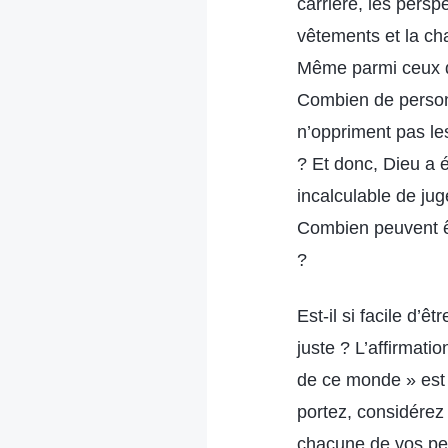
carrière, les perspe
vêtements et la cha
Même parmi ceux qu
Combien de personn
n’oppriment pas les
? Et donc, Dieu a 
incalculable de jug
Combien peuvent êt
?
Est-il si facile d’
juste ? L’affirmatio
de ce monde » est
portez, considérez
chacune de vos pen