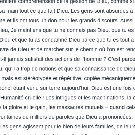
entière compréhension de la gestion de Dieu, comme si
a main tout ce que fait Dieu. Les gens sont absurdes à 
me et ils ont tous un don pour les grands discours. Aussi
eu, Je maintiens que tu ne connais pas Dieu, que tu es
 Dieu et que tu as condamné Dieu parce que tu es tout à 
vre de Dieu et de marcher sur le chemin où l’on est rend
t-Il jamais satisfait des actions de l’homme ? C’est par
u, qu’il a trop de notions et que sa connaissance de Die
é, mais est stéréotypée et répétitive, copiée mécaniquem
donc, étant venu sur terre aujourd’hui, Dieu est une fois 
Humanité cruelle ! Les intrigues et les machinations, la c
ers la gloire et le gain, les massacres mutuels – quand cel
 centaines de milliers de paroles que Dieu a prononcées,
 Les gens agissent pour le bien de leurs familles, de leur