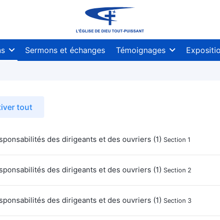
ns
Sermons et échanges
Témoignages
Expositi
iver tout
sponsabilités des dirigeants et des ouvriers (1)
Section 1
sponsabilités des dirigeants et des ouvriers (1)
Section 2
sponsabilités des dirigeants et des ouvriers (1)
Section 3