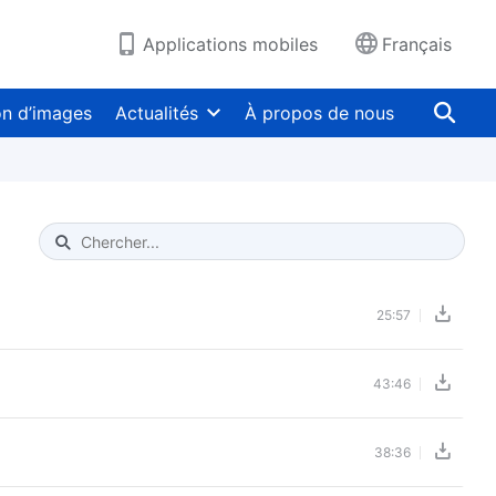
Applications mobiles
Français
on d’images
Actualités
À propos de nous
Type 1 or more characters for results.
25:57
43:46
38:36