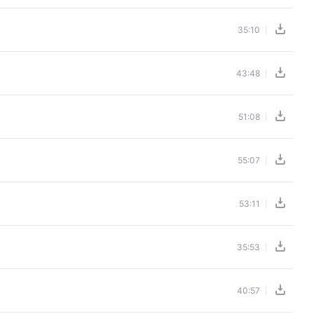
35:10
43:48
51:08
55:07
53:11
35:53
40:57