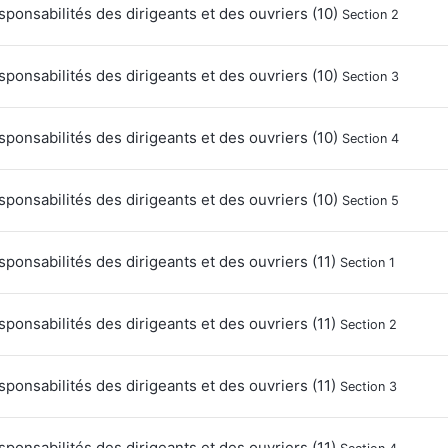
sponsabilités des dirigeants et des ouvriers (10)
Section 2
sponsabilités des dirigeants et des ouvriers (10)
Section 3
sponsabilités des dirigeants et des ouvriers (10)
Section 4
sponsabilités des dirigeants et des ouvriers (10)
Section 5
sponsabilités des dirigeants et des ouvriers (11)
Section 1
sponsabilités des dirigeants et des ouvriers (11)
Section 2
sponsabilités des dirigeants et des ouvriers (11)
Section 3
sponsabilités des dirigeants et des ouvriers (11)