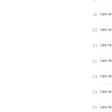
Les re
19
Les re
20
Les re
21
Les re
22
Les re
23
Les re
24
Les re
25