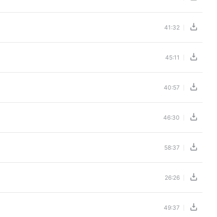
41:32
45:11
40:57
46:30
58:37
26:26
49:37