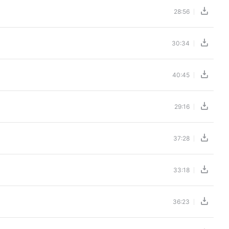
28:56
30:34
40:45
29:16
37:28
33:18
36:23