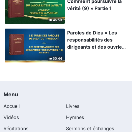
Comment poursuivre la
vérité (9) » Partie 1
46:50
Paroles de Dieu « Les
responsabilités des
dirigeants et des ouvriers
(12) » Section 2
50:44
Menu
Accueil
Livres
Vidéos
Hymnes
Récitations
Sermons et échanges