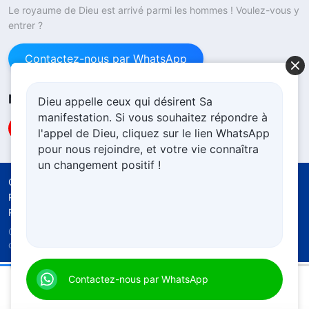
Le royaume de Dieu est arrivé parmi les hommes ! Voulez-vous y
entrer ?
Contactez-nous par WhatsApp
Nous suivre
Dieu appelle ceux qui désirent Sa
manifestation. Si vous souhaitez répondre à
l'appel de Dieu, cliquez sur le lien WhatsApp
pour nous rejoindre, et votre vie connaîtra
un changement positif !
Conditions d’utilisation
Politique de confidentialité
Crédits
Politique d’utilisation cookies
Copyright © 2026
l'Église de Dieu Tout-Puissant.
Tous
droits réservés.
Les différences entre le fait de prononcer des formules et des doctrines et la vérité-réalité
Contactez-nous par WhatsApp
00:18
07:49