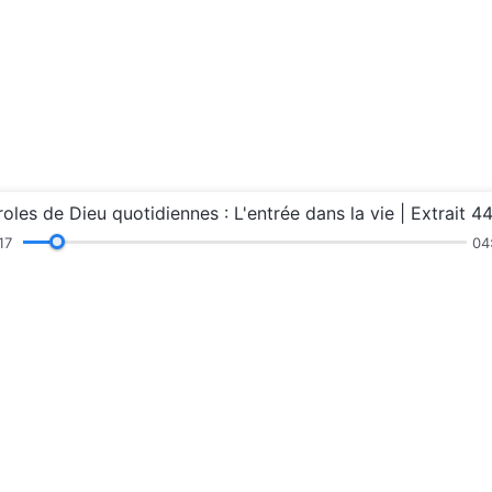
roles de Dieu quotidiennes : L'entrée dans la vie | Extrait 4
18
04
ations
Sermons et échanges
Témoignages
Ex
t
Le royaume d