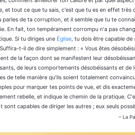
es, comment améliorer ton calibre et par quel aspect
e, et tout ce que tu sais, c'est que tu es en effet trè
 parles de ta corruption, et il semble que tu te conn
vie. En fait, ton tempérament corrompu n'a pas chang
tique. Si tu diriges une
Église
, tu dois être capable de 
 Suffira-t-il de dire simplement : « Vous êtes désobéiss
nt de la façon dont se manifestent leur désobéissance
sants, de leurs comportements désobéissants et de le
s de telle manière qu'ils soient totalement convaincus 
ples pour marquer tes points de vue, et dis exacte
ment rebelle, et indique le chemin de la pratique. C'
nt sont capables de diriger les autres ; eux seuls possèd
– La Pa