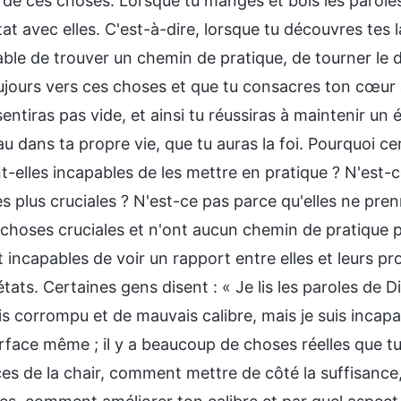
 de ces choses. Lorsque tu manges et bois les paroles
at avec elles. C'est-à-dire, lorsque tu découvres tes 
ble de trouver un chemin de pratique, de tourner le d
jours vers ces choses et que tu consacres ton cœur à 
sentiras pas vide, et ainsi tu réussiras à maintenir un
u dans ta propre vie, que tu auras la foi. Pourquoi ce
t-elles incapables de les mettre en pratique ? N'est-c
s plus cruciales ? N'est-ce pas parce qu'elles ne pren
s choses cruciales et n'ont aucun chemin de pratique pa
t incapables de voir un rapport entre elles et leurs pr
tats. Certaines gens disent : « Je lis les paroles de Di
is corrompu et de mauvais calibre, mais je suis incapab
urface même ; il y a beaucoup de choses réelles que 
ces de la chair, comment mettre de côté la suffisan