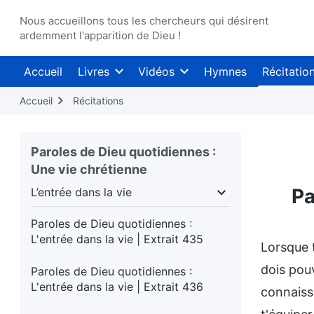
L'entrée dans la vie | Extrait 430
Nous accueillons tous les chercheurs qui désirent
Paroles de Dieu quotidiennes :
ardemment l'apparition de Dieu !
L'entrée dans la vie | Extrait 431
Accueil
Livres
Vidéos
Hymnes
Récitatio
Paroles de Dieu quotidiennes :
L'entrée dans la vie | Extrait 432
Accueil
Récitations
Paroles de Dieu quotidiennes :
L'entrée dans la vie | Extrait 433
Paroles de Dieu quotidiennes :
Une vie chrétienne
Paroles de Dieu quotidiennes :
L'entrée dans la vie | Extrait 434
Pa
L’entrée dans la vie
e humain
L’entrée dans la vie
Destinations et i
Paroles de Dieu quotidiennes :
L'entrée dans la vie | Extrait 435
Lorsque t
dois pouv
Paroles de Dieu quotidiennes :
L'entrée dans la vie | Extrait 436
connaissa