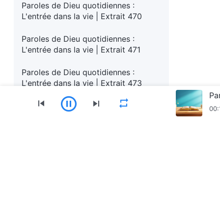
Paroles de Dieu quotidiennes :
L'entrée dans la vie | Extrait 470
Paroles de Dieu quotidiennes :
L'entrée dans la vie | Extrait 471
Paroles de Dieu quotidiennes :
L'entrée dans la vie | Extrait 473
Pa
Paroles de Dieu quotidiennes :
00:
L'entrée dans la vie | Extrait 474
Paroles de Dieu quotidiennes :
Menu
L'entrée dans la vie | Extrait 475
Accueil
Livres
Vidéos
Hymnes
Récit
Paroles de Dieu quotidiennes :
L'entrée dans la vie | Extrait 476
Télécharger l’appli l’Église de Dieu Tout-Puissan
Paroles de Dieu quotidiennes :
L'entrée dans la vie | Extrait 477