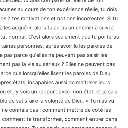
 de Dieu, tu dois comparer la réalité de ton
lacunes au cours de ton expérience réelle, tu dois
os à tes motivations et notions incorrectes. Si tu
les acquérir, alors tu auras un chemin à suivre,
 état normal. C'est alors seulement que tu porteras
rtaines personnes, après avoir lu les paroles de
e pas parce qu'elles ne peuvent pas saisir les
nent pas la vie au sérieux ? Elles ne peuvent pas
rce que lorsqu'elles lisent les paroles de Dieu,
opres états, incapables aussi de maîtriser leurs
eu et j'y vois un rapport avec mon état, et je sais
le de satisfaire la volonté de Dieu. » Tu n'as vu
tu ne connais pas : comment mettre de côté les
ce, comment te transformer, comment entrer dans