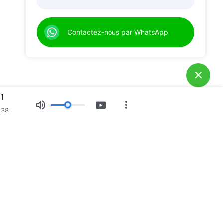
Contactez-nous par WhatsApp
41
:38
position d’images
Actualités
À propos de nous
e Dieu est arrivé