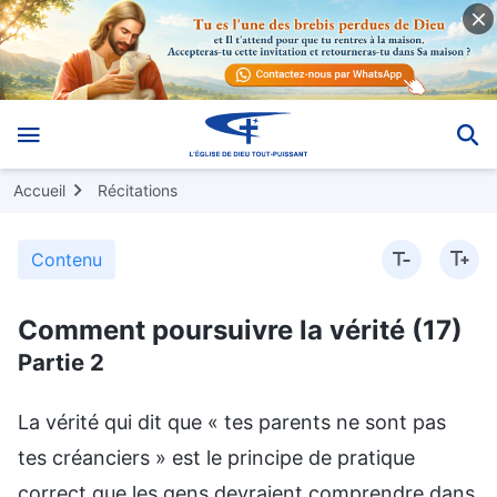
Accueil
Récitations
Contenu
Comment poursuivre la vérité (17)
Partie 2
La vérité qui dit que « tes parents ne sont pas tes créanciers » est le principe de pratique correct que les gens devraient comprendre dans la façon d’aborder leurs parents. Quel est l’autre principe de pratique ? (Tes parents ne sont pas les maîtres de ta vie ni de ton destin.) N’est-il pas plus facile de comprendre et d’abandonner le principe : « Tes parents ne sont pas les maîtres de ta vie ni de ton destin », plutôt que : « Tes parents ne sont pas tes créanciers » ? En apparence, il semble que tes parents aient donné naissance à ta vie charnelle et qu’ils t’ont donné la vie. Mais du point de vue de Dieu, à la source du problème, ta vie charnelle ne t’a pas été donnée par tes parents, parce que les hommes ne peuvent pas créer la vie. En termes simples, personne ne peut créer le souffle de l’homme. La chair de chaque personne peut devenir une personne, parce qu’elle possède ce souffle. La vie de l’homme se trouve dans ce souffle et ce souffle est le signe d’une personne vivante. Les gens possèdent ce souffle et cette vie, et l’origine de ces choses ne vient pas de leurs parents. C’est simplement que les gens ont été créés par le biais de leurs parents, qui leur ont donné naissance. À la base, c’est Dieu qui donne ces choses aux gens. Par conséquent, tes parents ne sont pas les maîtres de ta vie, le Maître de ta vie, c’est Dieu. Dieu a créé l’humanité, Il a créé les vies de l’humanité et Il a donné à l’humanité le souffle de vie, qui est à l’origine de la vie de l’homme. Donc, la formule « tes parents ne sont pas les maîtres de ta vie » n’est-elle pas facile à comprendre ? Ton souffle ne t’a pas été donné par tes parents, et encore moins son maintien. Dieu veille et règne sur chaque jour de ta vie. Tes parents ne peuvent pas décider de la façon dont se déroule chaque jour de ta vie, ni si chaque jour est agréable et se déroule sans heurt, ni qui tu rencontres chaque jour, ni de ton environnement quotidien. Dieu ne fait que veiller sur toi par le biais de tes parents. Tes parents sont simplement les gens que Dieu a envoyés pour veiller sur toi. Quand tu es né, ce ne sont pas tes parents qui t’ont donné la vie. Alors, tes parents t’ont-ils donné la vie qui t’a permis de vivre jusqu’à maintenant ? Non, pas davantage. L’origine de ta vie est encore Dieu, et non tes parents. Disons que tes parents t’aient donné naissance, mais que Dieu ait décidé de t’enlever la vie à l’âge d’un an, ou de cinq ans. Tes parents y pourraient-ils quoi que ce soit ? Que pourraient faire tes parents ? Comment auraient-ils pu te sauver la vie ? Ils auraient pu t’envoyer à l’hôpital et te confier aux médecins, qui auraient essayé de te soigner et de te sauver la vie. C’était la responsabilité de tes parents. Cependant, si Dieu a dit que telle vie et telle personne ne doivent pas vivre, et que tu dois te réincarner dans une autre famille, alors tes parents n’ont aucun pouvoir, aucun moyen de te sauver la vie. Ils ne peuvent qu’être spectateurs, tandis que ta petite vie quitte ce monde. Quand une vie est perdue, tes parents sont impuissants, ils ne peuvent qu’assumer leurs responsabilités en tant que parents, et te confier aux médecins, qui essaient de te soigner et de te sauver la vie, mais ce n’est pas à tes parents de décider si ta vie se poursuit ou non. Si Dieu dit que tu peux continuer à vivre, alors ta vie existe. Si Dieu dit que ta vie ne doit pas exister, alors tu perds la vie. Tes parents peuvent-ils y faire quoi que ce soit ? Ils ne peuvent que se résigner à accepter ton sort. Pour être clair, tes parents ne sont que des êtres créés ordinaires. C’est simplement que de ton point de vue, ils ont une identité particulière, ils t’ont donné naissance et t’ont élevé, ils sont tes patrons, et tes parents. Mais du point de vue de Dieu, ce ne sont que des êtres humains ordinaires, ils font simplement partie de l’humanité corrompue, et ils n’ont rien de particulier. Ils ne sont même pas les maîtres de leur propre vie, alors comment pourraient-ils être les maîtres de la tienne ? Même s’ils t’ont donné naissance, ils ignorent d’où vient ta vie, et ils n’ont pas pu décider à quel moment, à quelle heure et à quel endroit ta vie allait arriver, ni comment serait ta vie. Ils ne savent rien de ces choses. En ce qui les concerne, ils se contentent d’attendre passivement, ils attendent la souveraineté de Dieu et Ses arrangements. Qu’ils en soient satisfaits ou non, qu’ils y croient ou non, il n’en reste pas moins que tout cela est orchestré par Dieu et se trouve entre les mains de Dieu. Tes parents ne sont pas les maîtres de ta vie. Cette question n’est-elle pas facile à comprendre ? (Si.) Tes parents ont donné naissance à ta chair, mais ils n’ont pas donné naissance à la vie de ta chair. C’est un fait. Tes parents peuvent-ils même décider de la taille que tu auras, de ta constitution physique, de la couleur et la densité de tes cheveux, de tes passe-temps, et ainsi de suite ? (Non.) Tes parents ne peuvent pas décider si tu auras une belle peau ou non, ou à quoi ressembleront les traits de ton visage. Certains parents sont corpulents et donnent naissance à des enfants minces et de petite taille, avec un petit nez et de petits yeux. Quand les gens voient ces enfants, ils se disent : « À qui ressemblent ces enfants ? Ils ne ressemblent vraiment pas à leurs parents. » Les parents ne peuvent même pas décider à qui leurs enfants ressembleront, n’est-ce pas ? Certains parents sont très robustes et donnent naissance à des enfants maigres et faibles, et certains parents sont maigres et faibles et donnent le jour à des enfants incroyablement robustes, forts comme des bœufs. Certains parents sont aussi craintifs que des souris et donnent naissance à des enfants extrêmement téméraires. Certains parents sont prudents et circonspects et donnent naissance à des enfants très ambitieux, et en fin de compte, certains de ces enfants deviennent empereurs, certains deviennent présidents, et d’autres deviennent les chefs de bandes de bandits et de canailles. Certains parents sont paysans, mais les enfants auxquels ils donnent le jour deviennent des hauts responsables. Il y a aussi des parents qui sont malhonnêtes, mais qui donnent naissance à des enfants bien élevés et candides. Certains parents sont non-croyants, ou peuvent même adorer des idoles et des démons, et ils donnent naissance à des enfants qui veulent croire en Dieu, qui ne peuvent pas continuer à vivre sans leur foi en Dieu. Certains parents disent à leurs enfants : « Je vais t’envoyer à l’université », et leurs enfants répondent : « Non, je suis un être créé, je dois accomplir mon devoir ! » Ces parents disent alors à leurs enfants : « Tu es jeune, tu ne dois accomplir aucun devoir. Nous accomplissons un peu de nos devoirs parce que nous sommes vieux, et nous n’avons pas de perspectives. Nous gagnerons quelques bénédictions pour notre famille, à l’avenir, donc tu ne dois accomplir aucun devoir. Tu dois travailler dur pendant tes études et quand tu auras tes diplômes universitaires, tu devras partir et devenir un haut responsable, pour que je puisse savourer ton succès avec toi. » Leurs enfants répondent : « Non. Je suis un être créé, le plus essentiel est d’accomplir mon devoir. » Bien entendu, certains parents croient en Dieu, et ils renoncent à leur famille, abandonnent leur carrière, mais leurs enfants refusent toujours de croire en Dieu. Leurs enfants sont non-croyants, et quelle que soit la façon dont on considère ces enfants et leurs parents, on ne dirait pas une famille. Même si on dirait une famille en termes d’apparence, d’habitudes de vie, et même de certains aspects de leur caractère, de leurs passe-temps, de leurs centres d’intérêt, de leurs poursuites et des chemins qu’ils suivent, ils sont complètement différents. Ce sont simplement des types de gens différents, qui suivent des chemins différents. Il existe donc des différences dans la vie des gens, et ces différences ne sont pas déterminées par leurs parents. Les parents ne peuvent pas décider du genre de vie de leurs enfants ni de l’environnement où naissent leurs enfants. Tes parents ne sont ni les maîtres de ta vie ni les maîtres de ton destin. La vie n’est pas donnée aux gens par leurs parents. Le destin de quelqu’un est-il une affaire plus importante ou moins importante que sa vie ? Pour les gens, ces questions sont toutes les deux très importantes. Pour quelle raison ? Parce qu’il ne s’agit pas là de choses que les gens peuvent saisir ou contrôler à l’aide de leur instinct ou de leur calibre. Le destin des gens et leur trajectoire de vie sont décidés et gouvernés par Dieu. Aucun individu ne peut faire le moindre choix en ce qui concerne ces deux questions. Ni toi ni tes parents ne pouvez choisir la famille dans laquelle tu nais, ou quels parents tu auras dans cette vie. Tes parents ont également été passifs en te donnant naissance. Donc, tes parents ne peuvent pas décider de la trajectoire de ton destin, ils ne peuvent pas décider si tu seras très fortuné et riche dans ta vie, ou pauvre et humble, ou simplement une personne ordinaire. Ils ne peuvent pas décider où tu iras dans cette vie, à quel endroit tu vivras ou à quoi ressemblera ton mariage, à quoi ressembleront tes enfants, ou dans quel genre d’environnement matériel tu vivras, et ainsi de suite. Il y a des gens dont la famille était prospère, qui avaient des vêtements et de la nourriture, et plus d’argent qu’ils ne pouvaient en dépenser, avant de donner naissance à un enfant. Mais cet enfant, après avoir grandi, a dilapidé la fortune de sa famille, et ses parents ont eu beau gagner de l’argent, ils n’ont pas pu compenser tout ce que leur enfant dépensier gaspillait. D’autres personnes étaient pauvres, mais quelques années après avoir donné naissance à un enfant, elles ont vu les affaires de leur famille commencer à prospérer, leur vie s’est améliorée, les choses se sont déroulées de mieux en mieux et leur environnement s’est également amélioré. Comme tu le vois, ces parents ne