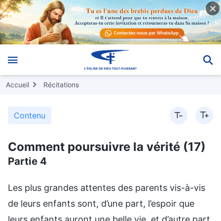
Accueil
Récitations
Contenu
Comment poursuivre la vérité (17)
Partie 4
Les plus grandes attentes des parents vis-à-vis de leurs enfants sont, d’une part, l’espoir que leurs enfants auront une belle vie, et d’autre part, l’espoir que leurs enfants seront à leurs côtés et veilleront sur eux quand ils seront âgés. Par exemple, si des parents tombent malades ou rencontrent certaines difficultés dans la vie, ils espèrent que leurs enfants pourront les aider à écarter leurs soucis et difficultés, et partager leur fardeau. Ils espèrent que leurs enfants seront à leurs côtés quand ils quitteront ce monde, afin qu’ils puissent les revoir une dernière fois. Ce sont généralement les deux plus grandes attentes des parents vis-à-vis de leurs enfants, et il est difficile d’abandonner ces attentes. Si les parents d’une personne tombent malades ou rencontrent des difficultés, et que cette personne ne l’apprend pas, il est possible que la situation se résolve sans son intervention. Mais si la personne en est informée, elle a en général beaucoup de mal à surmonter la situation, surtout si l’état de ses parents devient sérieux et qu’ils tombent gravement malades. Dans ces moments-là, les gens ont encore plus de mal à lâcher prise. Si, au fond de ton cœur, tu te dis que tes parents ont encore la condition physique qu’ils avaient il y a 10 ou 20 ans, qu’ils peuvent vivre et travailler comme à cette époque, qu’ils peuvent prendre soin d’eux-mêmes et vivre normalement, qu’ils sont encore en bonne santé, jeunes et robustes, et si tu as l’impression qu’ils n’ont pas besoin de toi, tu ne seras pas très inquiet à leur sujet dans ton cœur. Mais si tu apprends que tes parents se font vieux, que leur constitution s’est affaiblie et qu’ils ont besoin que l’on s’occupe d’eux et qu’on leur tienne compagnie, et que tu te trouves ailleurs, tu seras probablement contrarié et affecté par cette nouvelle. Certaines personnes abandonnent même leur devoir et veulent rentrer chez elles pour voir leurs parents. Certaines personnes émotives font des choix encore plus irrationnels, et disent : « Si je pouvais, je donnerais dix ans de ma vie à mes parents. » Il y a aussi des personnes qui sont résolues à rechercher des bénédictions pour leurs parents. Elles achètent toutes sortes de produits de santé et de compléments alimentaires pour leurs parents, et quand elles apprennent que ces derniers sont gravement malades, elles ne peuvent éviter d’être piégées par leurs sentiments, et souhaitent courir immédiatement au chevet de leurs parents. Certaines personnes disent : « Je serais même prêt à avoir cette maladie à la place de mes parents », sans se demander quel devoir elles devraient accomplir, et ignorant la commission de Dieu. Par conséquent, dans ces circonstances, les gens sont très susceptibles de devenir faibles et de céder à la tentation. Pleureriez-vous si vous appreniez que vos parents sont tombés gravement malades ? En particulier, certaines personnes reçoivent des lettres de chez elles, qui disent que le médecin a déjà annoncé la mort prochaine de leurs parents. Que signifie « annoncer la mort prochaine » ? Cette expression est facile à interpréter. Elle signifie que les parents de ces personnes vont mourir dans quelques jours. À un moment pareil, tu penserais : « Mes parents n’ont qu’une cinquantaine d’années. Cela ne devrait pas arriver. De quelle maladie sont-ils atteints ? » Et si la réponse était : « Ils ont un cancer », tu penserais aussitôt : « Comment l’ont-ils attrapé ? Je suis parti depuis toutes ces années, je leur ai manqué et leur vie a été si dure, est-ce pour cette raison qu’ils ont attrapé cette maladie ? » Tu te précipiterais alors pour rejeter toute la faute sur toi-même : « Mes parents ont eu une vie si dure et je ne les ai pas aidés en partageant leur fardeau. Je leur ai manqué et ils se sont inquiétés pour moi, et je ne suis pas resté à leurs côtés. Je les ai laissé tomber et je leur ai fait endurer des souffrances parce que je leur manquais sans cesse. Mes parents ont passé tant de temps à m’élever, et tout ça pour quoi ? Tout ce que j’ai fait, c’est les faire souffrir ! » Plus tu y penserais, plus tu croirais que tu les as laissé tomber et que tu leur es redevable. Puis tu penserais : « Non, ce n’est pas exact. Je crois en Dieu, j’accomplis le devoir d’un être créé et je mène à bien la commission de Dieu. Je n’ai laissé tomber personne. » Mais ensuite, tu penserais : « Mes parents sont si âgés et ils n’ont aucun enfant à leurs côtés pour prendre soin d’eux. À quoi bon m’avoir élevé, alors ? » Tu hésiterais sans cesse, incapable de surmonter cette situation, quelle que soit ta façon d’y réfléchir. Non seulement tu pleurerais, mais tu sombrerais dans l’imbroglio de tes sentiments à l’égard de tes parents. Est-il facile d’abandonner tout cela, dans ces circonstances ? Tu dirais : « Mes parents m’ont donné naissance et ils m’ont élevé. Ils ne s’attendaient pas à ce que je devienne très riche et ils ne m’ont jamais rien demandé d’excessif. Ils espéraient simplement que je serais à leurs côtés quand ils tomberaient malades et auraient besoin de moi, que je leur tiendrais compagnie et que j’atténuerais leurs souffrances. Je ne l’ai jamais fait ! » Tu pleurerais, du jour où tu aurais appris que tes parents étaient très gravement malades jusqu’au jour de leur mort. Seriez-vous tristes, si vous vous trouviez dans ce genre de situation ? Pleureriez-vous ? Verseriez-vous des larmes ? (Oui.) À ce moment-là, ta détermination et tes désirs vacilleraient-ils ? Éprouverais-tu l’envie irrépressible de retourner en hâte aux côtés de tes parents, inconsidérément et imprudemment ? Penserais-tu, au fond de ton cœur, que tu es un ingrat insensible et que tes parents t’ont élevé en vain ? Continuerais-tu à avoir honte de faire face à tes parents ? Te souviendrais-tu sans cesse de la bonté dont tes parents ont fait preuve à ton égard en t’élevant, et à quel point ils ont été bons avec toi ? (Oui.) Abandonnerais-tu ton devoir ? Ferais-tu tout ton possible pour avoir des nouvelles récentes de tes parents par le biais d’amis ou de frères et sœurs ? Tout le monde présenterait ces manifestations, n’est-ce pas ? Alors, ce problème est-il facile à résoudre ? Comment dois-tu comprendre de telles questions ? Comment dois-tu considérer la question de la maladie ou du grand malheur, quel qu’il soit, qui frappent tes parents ? Si tu peux percer à jour tout cela, tu pourras l’abandonner. Si tu ne le peux pas, alors tu ne pourras pas l’abandonner. Tu penses constamment que tout ce que tes parents ont enduré et affronté est lié à toi, et que tu devrais partager ces fardeaux. Tu rejettes constamment la faute sur toi-même, tu penses toujours que ces choses ont un rapport avec toi, tu veux toujours t’en mêler. Cette idée est-elle juste ? (Non.) Pourquoi ? Comment devrais-tu considérer ces choses ? Quelles manifestations sont normales ? Quelles manifestations sont anormales, irrationnelles et ne se conforment pas à la vérité ? Nous allons d’abord parler des manifestations normales. Les gens sont tous mis au monde par leurs parents. Ils sont de la chair, et ils possèdent des sentiments. Les sentiments font partie de ce qui est humain et personne ne peut les éviter. Toute personne a des sentiments. Même les petits animaux ont des sentiments, sans parler des gens. Néanmoins, les sentiments de certaines personnes sont un peu plus intenses et les sentiments d’autres personnes sont un peu plus ténus. Mais quelles que soient les circonstances, tout le monde a des sentiments. Que cela émane de leurs sentiments, de leur humanité ou de leur rationalité, tous les individus seraient contrariés s’ils apprenaient que leurs parents sont tombés malades, qu’ils sont frappés par un grand malheur ou qu’ils endurent des souffrances. Tous les individus seraient contrariés. Il est tout à fait normal d’être contrarié, il s’agit là d’un instinct humain, c’est quelque chose que les gens possèdent dans leur humanité et leurs sentiments. Il est tout à fait normal que cela se manifeste chez les gens. Quand leurs parents tombent gravement malades ou sont frappés par un grand malheur, il est tout à fait normal que les gens se sentent tristes, qu’ils pleurent, qu’ils se sentent oppressés, qu’ils cherchent des façons de résoudre ces problèmes et qu’ils partagent ce fardeau avec leurs parents. Chez certaines personnes, cela a même des répercussions sur leur corps : elles seront incapables de manger, elles auront l’estomac noué et auront le moral en berne toute la journée. Toutes ces manifestations sont des manifestations des émotions, et tout cela est parfaitement normal. Les gens ne devraient pas te critiquer pour ces manifestations normales. Tu ne devrais pas essayer d’éviter ces manifestations et tu ne devrais certainement pas accepter les critiques de quiconque à leur sujet. Si tu présentes ces manifestations, cela prouve que tes sentiments pour tes parents sont authentiques, que tu es une personne capable de tenir compte de sa conscience et que tu es une personne normale et ordinaire. Personne ne devrait te reprocher ces débordements affectifs ou d’avoir ces besoins sur le plan émotionnel. Ces manifestations relèvent toutes de la rationalité et de la conscience. Alors, quelles manifestations ne sont pas normales ? Les manifestations anormales sont celles qui sortent du cadre de la rationalité. Ce sont quand les gens deviennent impulsifs dès que ces choses leur arrivent, qu’ils veulent tout abandonner immédiatement pour retourner aux côtés de leurs parents, qu’ils se précipitent pour rejeter toute la faute sur eux-mêmes et pour abandonner les aspirations, les désirs et la détermination qu’ils avaient autrefois, et même pour abandonner les serments qu’ils ont prêtés devant Dieu. Ces manifestations sont anormales et elles sortent du cadre de la rationalité, elles sont trop impulsives ! Quand les gens choisissent un chemin, ce n’est pas comme s’ils pouvaient choisir le chemin correct, le bon chemin, dans un accès d’impétuosité. Le fait que tu choisisses de suivre le