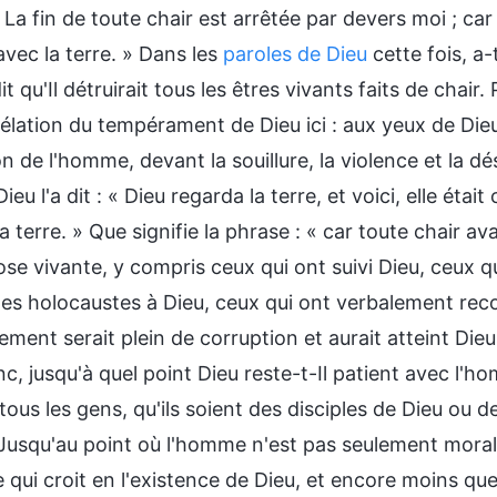
 La fin de toute chair est arrêtée par devers moi ; car il
avec la terre. » Dans les
paroles de Dieu
cette fois, a-
dit qu'Il détruirait tous les êtres vivants faits de chair.
élation du tempérament de Dieu ici : aux yeux de Dieu,
n de l'homme, devant la souillure, la violence et la dé
u l'a dit : « Dieu regarda la terre, et voici, elle éta
la terre. » Que signifie la phrase : « car toute chair av
se vivante, y compris ceux qui ont suivi Dieu, ceux q
 des holocaustes à Dieu, ceux qui ont verbalement rec
ent serait plein de corruption et aurait atteint Dieu, Il
c, jusqu'à quel point Dieu reste-t-Il patient avec l'h
tous les gens, qu'ils soient des disciples de Dieu ou 
Jusqu'au point où l'homme n'est pas seulement morale
 qui croit en l'existence de Dieu, et encore moins qu