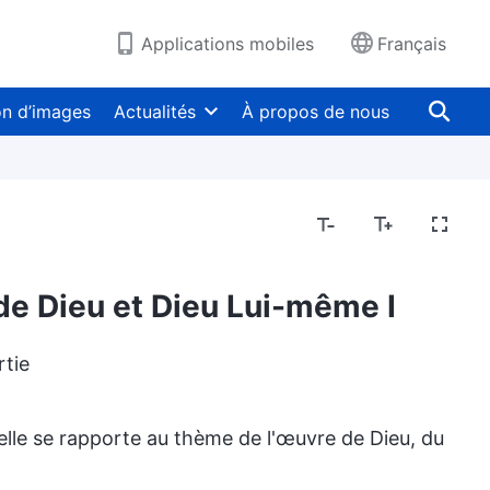
Applications mobiles
Français
on d’images
Actualités
À propos de nous
de Dieu et Dieu Lui-même I
rtie
 elle se rapporte au thème de l'œuvre de Dieu, du