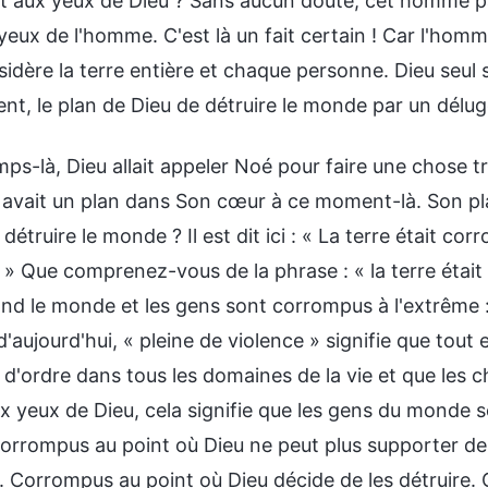
it aux yeux de Dieu ? Sans aucun doute, cet homme p
eux de l'homme. C'est là un fait certain ! Car l'homm
sidère la terre entière et chaque personne. Dieu seul
nt, le plan de Dieu de détruire le monde par un délu
ps-là, Dieu allait appeler Noé pour faire une chose tr
 avait un plan dans Son cœur à ce moment-là. Son pla
détruire le monde ? Il est dit ici : « La terre était co
 » Que comprenez-vous de la phrase : « la terre était
nd le monde et les gens sont corrompus à l'extrême : «
'aujourd'hui, « pleine de violence » signifie que tout 
 d'ordre dans tous les domaines de la vie et que les ch
ux yeux de Dieu, cela signifie que les gens du monde
Corrompus au point où Dieu ne peut plus supporter de 
 Corrompus au point où Dieu décide de les détruire. Q