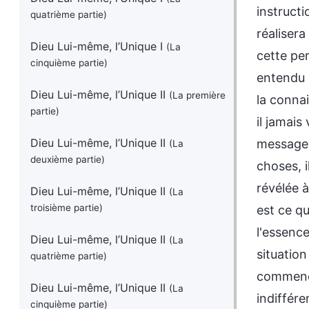
instructi
quatrième partie)
réalisera
Dieu Lui-même, l’Unique I
(La
cette pe
cinquième partie)
entendu 
Dieu Lui-même, l’Unique II
(La première
la connai
partie)
il jamais
Dieu Lui-même, l’Unique II
messagers
(La
deuxième partie)
choses, i
révélée 
Dieu Lui-même, l’Unique II
(La
troisième partie)
est ce qu
l'essence
Dieu Lui-même, l’Unique II
(La
situation
quatrième partie)
commence 
Dieu Lui-même, l’Unique II
(La
indiffére
cinquième partie)