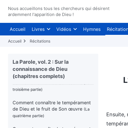
crainte de Dieu et l'éloignement du
Nous accueillons tous les chercheurs qui désirent
mal
ardemment l'apparition de Dieu !
Comment connaître le tempérament
Accueil
Livres
Vidéos
Hymnes
Récitatio
de Dieu et le fruit de Son œuvre
(La
première partie)
Accueil
Récitations
Comment connaître le tempérament
de Dieu et le fruit de Son œuvre
(La
La Parole, vol. 2 : Sur la
deuxième partie)
connaissance de Dieu
(chapitres complets)
Comment connaître le tempérament
L
de Dieu et le fruit de Son œuvre
(La
troisième partie)
Comment connaître le tempérament
de Dieu et le fruit de Son œuvre
(La
Ensuite,
quatrième partie)
tempéram