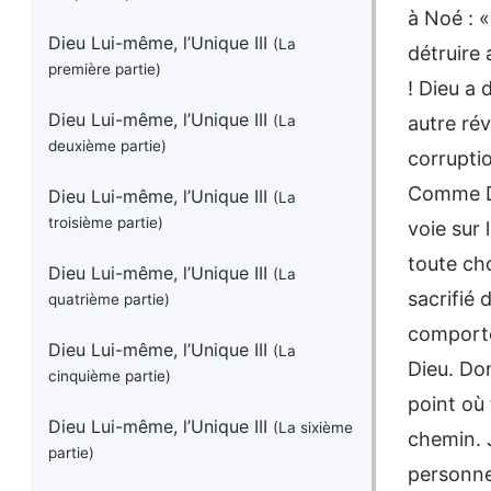
à Noé : «
Dieu Lui-même, l’Unique III
(La
détruire 
première partie)
! Dieu a 
Dieu Lui-même, l’Unique III
autre rév
(La
deuxième partie)
corruptio
Comme Die
Dieu Lui-même, l’Unique III
(La
troisième partie)
voie sur 
toute cho
Dieu Lui-même, l’Unique III
(La
sacrifié
quatrième partie)
comportem
Dieu Lui-même, l’Unique III
(La
Dieu. Don
cinquième partie)
point où 
Dieu Lui-même, l’Unique III
(La sixième
chemin. 
partie)
personne