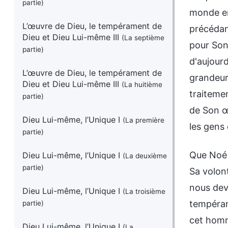
partie)
monde en
L’œuvre de Dieu, le tempérament de
précédan
Dieu et Dieu Lui-même III
(La septième
pour Son
partie)
d'aujourd
L’œuvre de Dieu, le tempérament de
grandeur 
Dieu et Dieu Lui-même III
(La huitième
traitemen
partie)
de Son œ
Dieu Lui-même, l’Unique I
(La première
les gens 
partie)
Que Noé a
Dieu Lui-même, l’Unique I
(La deuxième
partie)
Sa volon
nous dev
Dieu Lui-même, l’Unique I
(La troisième
tempéram
partie)
cet homme
Dieu Lui-même, l’Unique I
(La