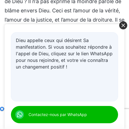
de Dieu ? Il n’a pas exprimé la moindre parole de
blâme envers Dieu. Ceci est l’amour de la vérité,
l’amour de la justice, et l’amour de la droiture. Il se
disait en son cœur : « Dieu est si juste envers
nous, les hommes, et si droit ! Tout ce que fait
Dieu appelle ceux qui désirent Sa
manifestation. Si vous souhaitez répondre à
Dieu est juste ! » Il pouvait donc louer Dieu en
l'appel de Dieu, cliquez sur le lien WhatsApp
disant : « Peu importe ce que Dieu fait, je ne me
pour nous rejoindre, et votre vie connaîtra
plaindrais pas. Aux yeux de Dieu, les êtres créés
un changement positif !
ne sont que des vers. Peu importe la façon dont
Dieu les traite, c’est bien et c’est fondé. » Il
croyait que tout ce que faisait Dieu était juste,
que c’était quelque chose de positif. Malgré sa
souffrance intense et son inconfort, il ne s’est
Seule la connaissance de soi aide à poursuivre la vérité
Contactez-nous par WhatsApp
(
pas plaint. Ceci est un authentique amour de la
00:00
33:56