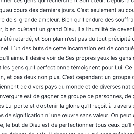
nner ces gens qui recherchent Son cœur. Depuis la créa
u’au cours des derniers jours. C’est seulement au cour
 de si grande ampleur. Bien qu’Il endure des souffran
, bien qu’étant un grand Dieu, Il a l’humilité de dev
 été retardé, et Son plan n’est pas du tout précipité 
inel. L’un des buts de cette incarnation est de conqu
qu’Il aime. Il désire voir de Ses propres yeux les gens 
les gens qu’Il perfectionne témoignent pour Lui. Ce 
on, et pas deux non plus. C’est cependant un groupe 
iennent de divers pays du monde et de diverses natio
nvergure est de gagner ce groupe de personnes, de 
 Lui porte et d’obtenir la gloire qu’Il reçoit à traver
as de signification ni une œuvre sans valeur. On peut
, le but de Dieu est de perfectionner tous ceux qu’Il