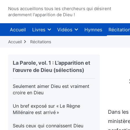
ceux qui peuvent se soumettre
absolument à Sa réalité
Nous accueillons tous les chercheurs qui désirent
ardemment l'apparition de Dieu !
Ceux qui doivent être rendus parfaits
doivent subir l’épurement
(Partie 1)
Accueil
Livres
Vidéos
Hymnes
Récitatio
Ceux qui doivent être rendus parfaits
Accueil
Récitations
doivent subir l’épurement
(Partie 2)
C’est seulement en passant par des
La Parole, vol. 1 : L’apparition et
épreuves douloureuses que tu peux
l’œuvre de Dieu (sélections)
réaliser que Dieu est agréable
Seulement aimer Dieu est vraiment
croire en Dieu
Un bref exposé sur « Le Règne
Dans les 
Millénaire est arrivé »
ministèr
Seuls ceux qui connaissent Dieu