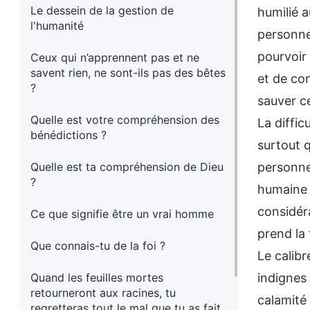
Le dessein de la gestion de
humilié 
l'humanité
personnes
pourvoir 
Ceux qui n’apprennent pas et ne
savent rien, ne sont-ils pas des bêtes
et de co
?
sauver c
Quelle est votre compréhension des
La diffic
bénédictions ?
surtout q
Quelle est ta compréhension de Dieu
personne 
?
humaine 
considéra
Ce que signifie être un vrai homme
prend la
Que connais-tu de la foi ?
Le calibr
Quand les feuilles mortes
indignes
retourneront aux racines, tu
calamité 
regretteras tout le mal que tu as fait