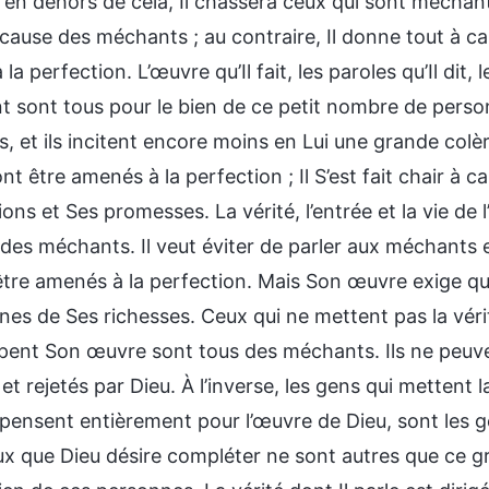
a en dehors de cela, Il chassera ceux qui sont méchan
cause des méchants ; au contraire, Il donne tout à ca
la perfection. L’œuvre qu’Il fait, les paroles qu’Il dit
 sont tous pour le bien de ce petit nombre de personn
 et ils incitent encore moins en Lui une grande colère.
nt être amenés à la perfection ; Il S’est fait chair à c
ons et Ses promesses. La vérité, l’entrée et la vie de 
des méchants. Il veut éviter de parler aux méchants e
être amenés à la perfection. Mais Son œuvre exige que
nes de Ses richesses. Ceux qui ne mettent pas la vérit
pent Son œuvre sont tous des méchants. Ils ne peuven
et rejetés par Dieu. À l’inverse, les gens qui mettent l
épensent entièrement pour l’œuvre de Dieu, sont les g
ux que Dieu désire compléter ne sont autres que ce gr