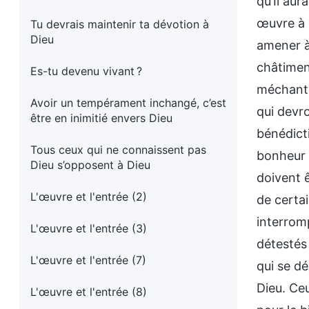
qu’Il aur
œuvre à 
Tu devrais maintenir ta dévotion à
Dieu
amener à 
châtiment
Es-tu devenu vivant ?
méchants,
Avoir un tempérament inchangé, c’est
qui devro
être en inimitié envers Dieu
bénédicti
Tous ceux qui ne connaissent pas
bonheur 
Dieu s’opposent à Dieu
doivent 
L'œuvre et l'entrée (2)
de certai
interrom
L'œuvre et l'entrée (3)
détestés 
L'œuvre et l'entrée (7)
qui se d
Dieu. Ce
L'œuvre et l'entrée (8)