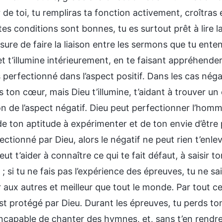
ur de toi, tu rempliras ta fonction activement, croîtr
es conditions sont bonnes, tu es surtout prêt à lire la
sure de faire la liaison entre les sermons que tu ent
 et t’illumine intérieurement, en te faisant appréhender
 perfectionné dans l’aspect positif. Dans les cas négati
 ton cœur, mais Dieu t’illumine, t’aidant à trouver un 
n de l’aspect négatif. Dieu peut perfectionner l’homme
e ton aptitude à expérimenter et de ton envie d’être 
ectionné par Dieu, alors le négatif ne peut rien t’enl
peut t’aider à connaître ce qui te fait défaut, à saisir t
n ; si tu ne fais pas l’expérience des épreuves, tu ne sa
 aux autres et meilleur que tout le monde. Par tout ce
st protégé par Dieu. Durant les épreuves, tu perds to
incapable de chanter des hymnes, et, sans t’en rendre