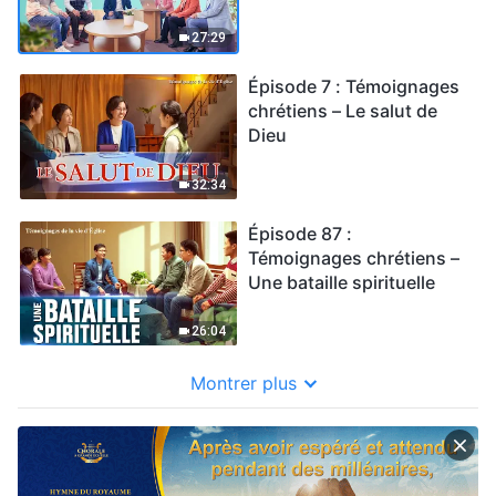
chercher la gloire et le
profit
27:29
Épisode 7 : Témoignages
chrétiens – Le salut de
Dieu
32:34
Épisode 87 :
Témoignages chrétiens –
Une bataille spirituelle
26:04
Montrer plus