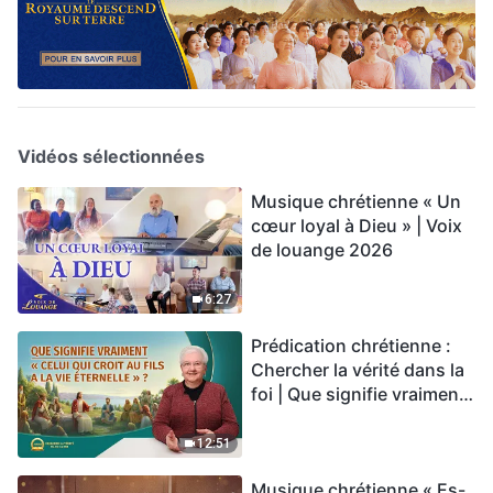
Vidéos sélectionnées
Musique chrétienne « Un
cœur loyal à Dieu » | Voix
de louange 2026
6:27
Prédication chrétienne :
Chercher la vérité dans la
foi | Que signifie vraiment
« Celui qui croit au Fils a la
vie éternelle » ?
12:51
Musique chrétienne « Es-