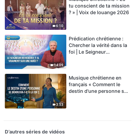
tu conscient de ta mission
? » | Voix de louange 2026
6:10
Prédication chrétienne :
Chercher la vérité dans la
foi | Le Seigneur
reviendra-t-Il vraiment sur
une nuée ?
14:09
Musique chrétienne en
français « Comment le
destin d'une personne se
dénouera-t-il à la fin ? »
3:53
D’autres séries de vidéos