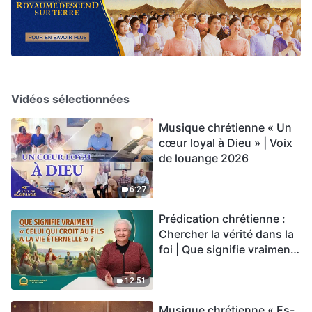
Vidéos sélectionnées
Musique chrétienne « Un
cœur loyal à Dieu » | Voix
de louange 2026
6:27
Prédication chrétienne :
Chercher la vérité dans la
foi | Que signifie vraiment
« Celui qui croit au Fils a la
vie éternelle » ?
12:51
Musique chrétienne « Es-