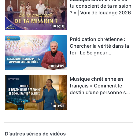
tu conscient de ta mission
? » | Voix de louange 2026
6:10
Prédication chrétienne :
Chercher la vérité dans la
foi | Le Seigneur
reviendra-t-Il vraiment sur
une nuée ?
14:09
Musique chrétienne en
français « Comment le
destin d'une personne se
dénouera-t-il à la fin ? »
3:53
D’autres séries de vidéos