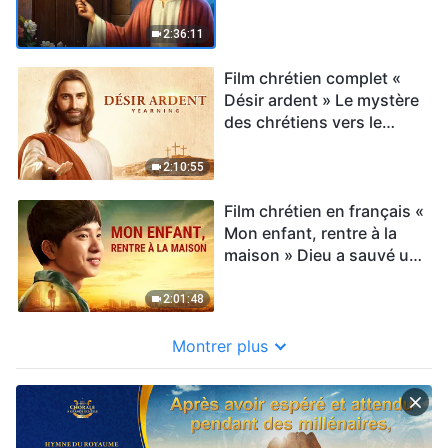
venue de Jésus
2:36:11
Film chrétien complet «
Désir ardent » Le mystère
des chrétiens vers le
royaume des cieux est
révélé
2:10:55
Film chrétien en français «
Mon enfant, rentre à la
maison » Dieu a sauvé un
ado accro aux jeux
2:01:48
Montrer plus