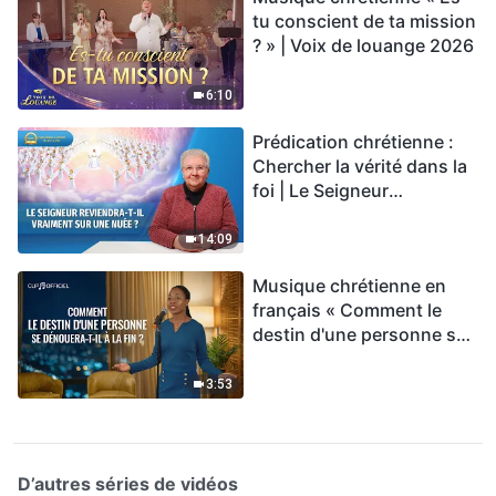
tu conscient de ta mission
? » | Voix de louange 2026
6:10
Prédication chrétienne :
Chercher la vérité dans la
foi | Le Seigneur
reviendra-t-Il vraiment sur
une nuée ?
14:09
Musique chrétienne en
français « Comment le
destin d'une personne se
dénouera-t-il à la fin ? »
3:53
D’autres séries de vidéos