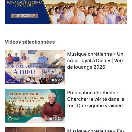
Vidéos sélectionnées
Musique chrétienne « Un
cœur loyal à Dieu » | Voix
de louange 2026
6:27
Prédication chrétienne :
Chercher la vérité dans la
foi | Que signifie vraiment
« Celui qui croit au Fils a la
vie éternelle » ?
12:51
Musique chrétienne « Es-