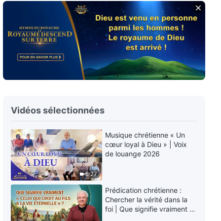
Paroles de Dieu quotidiennes :
Connaître Dieu | Extrait 17
16:05
Paroles de Dieu quotidiennes :
Connaître Dieu | Extrait 18
11:29
Vidéos sélectionnées
Paroles de Dieu quotidiennes :
Connaître Dieu | Extrait 19
Musique chrétienne « Un
cœur loyal à Dieu » | Voix
7:12
de louange 2026
Paroles de Dieu quotidiennes :
6:27
Connaître Dieu | Extrait 20
Prédication chrétienne :
14:49
Chercher la vérité dans la
foi | Que signifie vraiment «
Celui qui croit au Fils a la vie