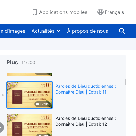
4:56
Applications mobiles
Français
Paroles de Dieu quotidiennes :
Connaître Dieu | Extrait 9
on d’images
Actualités
À propos de nous
19:14
Paroles de Dieu quotidiennes :
Connaître Dieu | Extrait 10
Plus
11
/
200
17:06
Paroles de Dieu quotidiennes :
Connaître Dieu | Extrait 11
17:32
Paroles de Dieu quotidiennes :
Connaître Dieu | Extrait 12