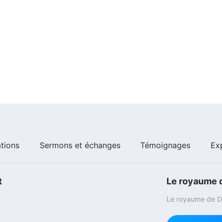
ations
Sermons et échanges
Témoignages
Ex
t
Le royaume d
Le royaume de Di