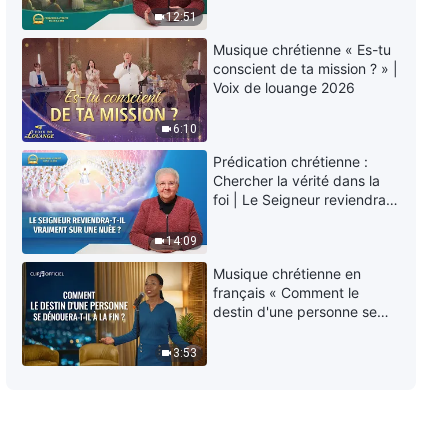
Paroles de Dieu quotidiennes :
éternelle » ?
12:51
Connaître Dieu | Extrait 21
Musique chrétienne « Es-tu
5:31
conscient de ta mission ? » |
Voix de louange 2026
Paroles de Dieu quotidiennes :
Connaître Dieu | Extrait 22
6:10
Prédication chrétienne :
14:29
Chercher la vérité dans la
foi | Le Seigneur reviendra-
Paroles de Dieu quotidiennes :
t-Il vraiment sur une nuée ?
Connaître Dieu | Extrait 23
14:09
Musique chrétienne en
7:53
français « Comment le
destin d'une personne se
Paroles de Dieu quotidiennes :
dénouera-t-il à la fin ? »
Connaître Dieu | Extrait 24
3:53
10:36
Paroles de Dieu quotidiennes :
Connaître Dieu | Extrait 25