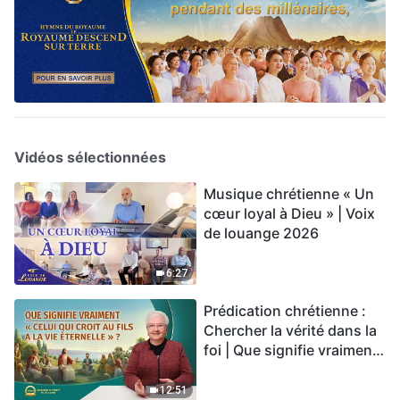
Vidéos sélectionnées
Musique chrétienne « Un
cœur loyal à Dieu » | Voix
de louange 2026
6:27
Prédication chrétienne :
Chercher la vérité dans la
foi | Que signifie vraiment
« Celui qui croit au Fils a la
vie éternelle » ?
12:51