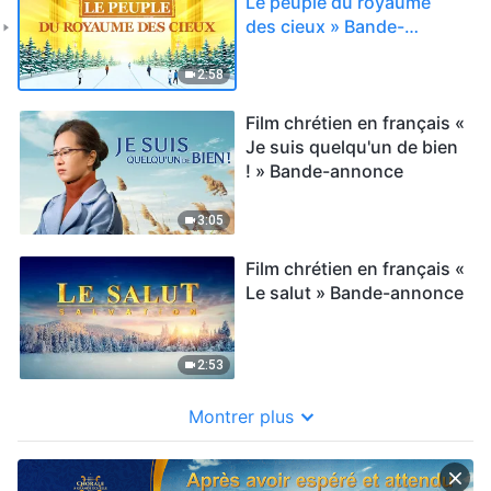
Le peuple du royaume
des cieux » Bande-
annonce
2:58
Film chrétien en français «
Je suis quelqu'un de bien
! » Bande-annonce
3:05
Film chrétien en français «
Le salut » Bande-annonce
2:53
Montrer plus