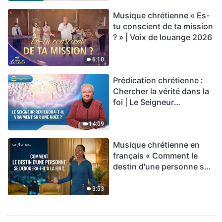
Musique chrétienne « Es-
tu conscient de ta mission
? » | Voix de louange 2026
6:10
Prédication chrétienne :
Chercher la vérité dans la
foi | Le Seigneur
reviendra-t-Il vraiment sur
une nuée ?
14:09
Musique chrétienne en
français « Comment le
destin d'une personne se
dénouera-t-il à la fin ? »
3:53