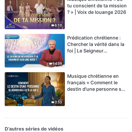
tu conscient de ta mission
? » | Voix de louange 2026
6:10
Prédication chrétienne :
Chercher la vérité dans la
foi | Le Seigneur
reviendra-t-Il vraiment sur
une nuée ?
14:09
Musique chrétienne en
français « Comment le
destin d'une personne se
dénouera-t-il à la fin ? »
3:53
D’autres séries de vidéos