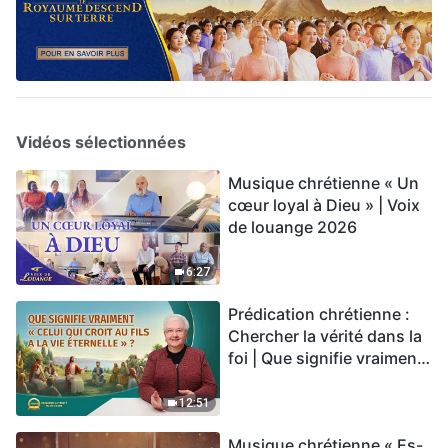
Vidéos sélectionnées
Musique chrétienne « Un
cœur loyal à Dieu » | Voix
de louange 2026
6:27
Prédication chrétienne :
Chercher la vérité dans la
foi | Que signifie vraiment
« Celui qui croit au Fils a la
vie éternelle » ?
12:51
Musique chrétienne « Es-