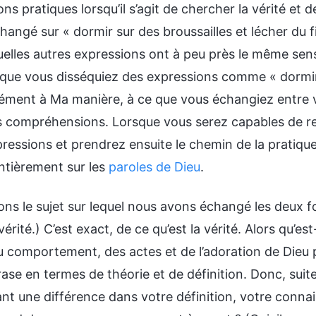
ons pratiques lorsqu’il s’agit de chercher la vérité et 
angé sur « dormir sur des broussailles et lécher du f
uelles autres expressions ont à peu près le même sens
 que vous disséquiez des expressions comme « dormir s
ment à Ma manière, à ce que vous échangiez entre v
s compréhensions. Lorsque vous serez capables de repé
pressions et prendrez ensuite le chemin de la pratique 
ntièrement sur les
paroles de Dieu
.
le. Dites-le-Moi, en vous basant sur votre propre expérience, connaissance et compréhension. (Je savais auparavant que je devais pratiquer selon la vérité des paroles de Dieu chaque fois que des choses m’arrivaient, mais je n’ai jamais pu le mettre en pratique. C’est comme si j’avais tendance à révéler de l’impétuosité, et bien que je sache d’après les paroles de Dieu que c’est mal de révéler de l’impétuosité et que je connaisse les exigences de Dieu envers les gens, je le fais quand même, et je n’ai jamais pu en trouver la cause profonde. Ce n’est qu’après avoir écouté l’échange de Dieu la dernière fois que j’ai réalisé que, souvent, les gens révèlent de la corruption parce qu’ils sont contrôlés par des pensées sataniques, et que je révèle de l’impétuosité parce qu’il y a en moi la logique satanique suivante : « Je n’attaquerai pas à moins d’être attaqué. Si je suis attaqué, je contre-attaquerai certainement. » Je pense que ce dicton est juste et que j’agis ainsi afin de me défendre. Influencée par cette pensée et ce point de vue sataniques, je suis incapable de pratiquer la vérité. Mais en fait, bien que ces choses sataniques semblent extérieurement justes, en réalité les significations qu’elles véhiculent vont à l’encontre de ce que les paroles de Dieu exigent, et elles sont fausses. Seules les paroles de Dieu sont la vérité, et seules les actions conformes aux paroles de Dieu sont complètement correctes.) Très bien. Qui peut ajouter quelque chose à cela ? (J’aimerais ajouter quelque chose. Je savais aussi auparavant que je devais chercher et pratiquer la vérité chaque fois qu’il m’arrivait quelque chose, mais j’étais encore un peu confus sur la façon de pratiquer. Ayant écouté l’échange de Dieu, je sens que la vérité est très réaliste et se rapporte à tous les aspects de la vie. Prenez certains des exemples mentionnés par Dieu. Les Chinois apprennent aussi à boire du café après être arrivés dans les pays occidentaux. Ce n’est pas un problème avec la façon dont on agit, mais un problème avec les pensées et points de vue des gens, et cela se rapporte à la vérité. En outre, après avoir suivi la dissection par Dieu de certains dictons et idiomes courants que les gens pensent être justes, j’en suis venu à penser que je devrais réfléchir à mes propres comportements et pratiques qui semblent corrects, aux intentions, aux pensées et aux points de vue qui sous-tendent ces comportements, et à ce que je vis exactement en m’appuyant sur ces choses. Je me sens maintenant plus précis quant à la manière de chercher et de pratiquer la vérité chaque fois que des problèmes se posent à moi, et ce n’est plus si abstrait.) Il semble qu’à travers ces deux échanges, la plupart des gens aient acquis une compréhension de base de ce qu’est la vérité et de certains sujets qui se rapportent à la vérité et que, du fond de leur cœur, ils aient déjà commencé à réfléchir à la question de savoir si leur conduite et leurs actions se rapportent à la vérité, ainsi qu’à celle de savoir exactement quelles sont, parmi les choses auxquelles ils adhèrent et qu’ils entendent dans leur croyance en Dieu, celles qui sont la vérité et celles qui ne le sont pas, et si les choses qu’ils pensent être justes sont en fait la vérité, et quelle est la relation de ces choses avec la vérité. Après avoir réfléchi, les gens peuvent alors déterminer ce qu’est exactement la vérité, ainsi que précisément quelles choses sont la vérité, et quelles choses ne sont pas la vérité. Après avoir écouté des sermons pendant tant d’années et mangé et bu les paroles de Dieu pendant tant d’années, la plupart des gens ont gagné certaines choses et peuvent clairement voir un fait : les paroles de Dieu sont bien la vérité, les exigences de Dieu sont la vérité, et tout ce qui vient de Dieu est la vérité. Les personnes qui croient vraiment en Dieu ont déjà reconnu et accepté ce fait du fond du cœur, mais dans la vie concrète, elles peuvent souvent dire inconsciemment des choses qui n’ont rien à voir avec la vérité ou qui vont à l’encontre de la vérité. Certains traitent même les choses que les gens pensent justes et bonnes comme la vérité, et en particulier n’ont pas discerné les idées fausses et les paroles diaboliques spécieuses qui viennent de Satan, qu’ils ont non seulement acceptées depuis longtemps dans leur cœur, mais qu’ils traitent même comme des choses positives. Par exemple, de nombreuses philosophies sataniques telles que « Dent pour dent, œil pour œil », « Je vais te rendre la monnaie de ta pièce », « Les gens sensés savent se protéger, ils cherchent seulement à éviter de commettre des erreurs », « Je n’attaquerai pas à moins d’être attaqué » et ainsi de suite, sont considérées par les gens comme des vérités et des devises de vie, e