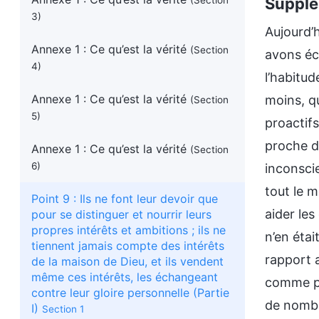
(Section
Supplém
3)
Aujourd’h
Annexe 1 :
Ce qu’est la vérité
(Section
avons éch
4)
l’habitud
Annexe 1 :
Ce qu’est la vérité
moins, qu
(Section
5)
proactifs
proche d
Annexe 1 :
Ce qu’est la vérité
(Section
6)
inconscie
tout le m
Point 9 : Ils ne font leur devoir que
aider les
pour se distinguer et nourrir leurs
propres intérêts et ambitions ; ils ne
n’en étai
tiennent jamais compte des intérêts
rapport 
de la maison de Dieu, et ils vendent
même ces intérêts, les échangeant
comme plu
contre leur gloire personnelle (Partie
de nombre
I)
Section 1