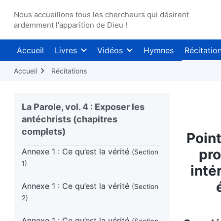
Nous accueillons tous les chercheurs qui désirent
Point 8 : Ils voudraient que les autres
ardemment l'apparition de Dieu !
ne se soumettent qu’à eux, et non à
la vérité ou à Dieu (Partie III)
Section 3
Accueil
Livres
Vidéos
Hymnes
Récitatio
Point 8 : Ils voudraient que les autres
Accueil
Récitations
ne se soumettent qu’à eux, et non à
la vérité ou à Dieu (Partie III)
Section 4
La Parole, vol. 4 : Exposer les
Point 8 : Ils voudraient que les autres
ne se soumettent qu’à eux, et non à
antéchrists (chapitres
la vérité ou à Dieu (Partie III)
Section 5
complets)
Point
pro
Annexe 1 :
Ce qu’est la vérité
(Section
1)
inté
Annexe 1 :
Ce qu’est la vérité
(Section
2)
Annexe 1 :
Ce qu’est la vérité