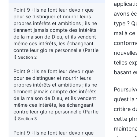
applicati
Point 9 : Ils ne font leur devoir que
avons éch
pour se distinguer et nourrir leurs
propres intérêts et ambitions ; ils ne
type ? Q
tiennent jamais compte des intérêts
mal à ce
de la maison de Dieu, et ils vendent
conformé
même ces intérêts, les échangeant
contre leur gloire personnelle (Partie
nouvelle
I)
Section 2
telles ex
Point 9 : Ils ne font leur devoir que
basant e
pour se distinguer et nourrir leurs
propres intérêts et ambitions ; ils ne
Poursuivons le sujet sur lequel nous avons échangé les deux fois précédentes. De quel sujet s’agissait-il ? (De ce qu’est la vérité.) C’est exact, de ce qu’est la vérité. Alors qu’est-ce que la vérité exactement ? (La vérité est le critère du comportement, des actes et de l’adoration de Dieu par l’homme.) Il semble que vous ayez mémorisé cette phrase en termes de théorie et de définition. Donc, suite à nos deux précédents échanges, y a-t-il maintenant une différence dans votre définition, votre connaissance et votre compréhension de la vérité au plus profond de vos cœurs, par rapport à avant ? (Oui, il y en a une.) Quelle est exactement cette différence ? Bien qu’à court terme vous n’ayez peut-être pas la connaissance de l’expérience réelle, vous avez au moins une certaine connaissance perceptuel
tiennent jamais compte des intérêts
de la maison de Dieu, et ils vendent
même ces intérêts, les échangeant
contre leur gloire personnelle (Partie
I)
Section 3
Point 9 : Ils ne font leur devoir que