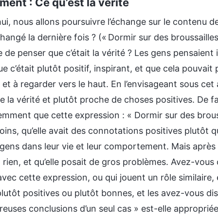
ent : Ce qu’est la vérité
ui, nous allons poursuivre l’échange sur le contenu de l
angé la dernière fois ? (« Dormir sur des broussailles 
e de penser que c’était la vérité ? Les gens pensaient 
e c’était plutôt positif, inspirant, et que cela pouvai
 et à regarder vers le haut. En l’envisageant sous cet 
e la vérité et plutôt proche de choses positives. De 
mment que cette expression : « Dormir sur des broussai
oins, qu’elle avait des connotations positives plutôt qu
 gens dans leur vie et leur comportement. Mais après 
t rien, et qu’elle posait de gros problèmes. Avez-vous
avec cette expression, ou qui jouent un rôle similair
tôt positives ou plutôt bonnes, et les avez-vous diss
uses conclusions d’un seul cas » est-elle appropriée i