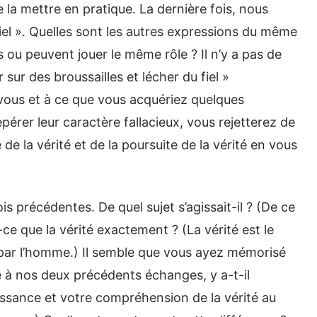
de la mettre en pratique. La dernière fois, nous
iel ». Quelles sont les autres expressions du même
 ou peuvent jouer le même rôle ? Il n’y a pas de
ur des broussailles et lécher du fiel »
ous et à ce que vous acquériez quelques
rer leur caractère fallacieux, vous rejetterez de
de la vérité et de la poursuite de la vérité en vous
t les gens se sentent même particulièrement satisfaits d’eux-mêmes à adhérer à ces philosophies sataniques, et ce n’est qu’après avoir lu les paroles de Dieu qu’ils se rendent compte que ces choses de Satan ne sont pas vraiment la vérité, mais plutôt des hérésies et des idées fausses spécieuses qui fourvoient les gens. D’où viennent ces choses ? Certaines proviennent de l’éducation scolaire et sont tirées des manuels, d’autres proviennent de l’éducation familiale et d’autres encore proviennent du conditionnement social. En bref, elles proviennent toutes de la culture traditionnelle et sont issues de l’éducation de Satan. Ces choses ont-elles quelque chose à voir avec la vérité ? Elles n’ont absolument rien à voir avec elle. Mais les gens ne peuvent pas discerner ces choses pour ce qu’elles sont, et les considèrent toujours comme la vérité. Ce problème est-il devenu trop grave ? Quelles sont les conséquences lorsque l’on considère ces choses de Satan comme la vérité ? Les gens peuvent-ils se débarrasser de leurs tempéraments corrompus en adhérant à ces choses ? Les gens peuvent-ils parvenir à vivre une humanité normale en adhérant à ces choses ? Peuvent-ils vivre conformément à la conscience et à la raison en y adhérant ? Peuvent-ils s’élever aux normes de la conscience et de la raison en y adhérant ? Peuvent-ils gagner l’approbation de Dieu en y adhérant ? Ils ne peuvent rien faire de tout cela. Puisqu’ils ne peuvent rien faire de tout cela, ces choses auxquelles les gens adhèrent sont-elles la vérité ? Peuvent-elles servir de vie à une personne ? Quelles sont les conséquences du fait que les gens considèrent ces choses négatives – telles que les philosophies des relations mondaines, les stratégies de survie, les lois de la survie, et même la culture traditionnelle, qu’ils pensent être justes et bonnes – comme étant la vérité et qu’ils y adhèrent ? L’humanité adhère à ces choses depuis des milliers d’années. A-t-elle changé pour autant ? La situation actuelle de l’humanité a-t-elle changé le moins du monde ? L’espèce humaine corrompue ne devient-elle pas de plus en plus malveillante et de plus en plus réfractaire à Dieu ? Dieu exprime de nombreuses vérités chaque fois qu’Il fait Son œuvre, et les gens peuvent voir que ces vérités ont de l’autorité et de la puissance, alors comment se fait-il que les humains soient encore capables de nier Dieu et de Lui résister ? Pourquoi ne peuvent-ils toujours pas accepter Dieu et se soumettre à Lui ? Cela suffit à montrer que l’humanité a été trop profondément corrompue par Satan, que l’humanité corrompue est pleine de tempéraments sataniques, d’aversion pour la vérité, la hait et ne l’accepte pas du tout. La racine de ce problème est que les êtres humains ont accepté trop de philosophies sataniques et trop de connaissances sataniques. Au plus profond de leur cœur, les gens ont été saturés par toutes sortes de pensées et de points de vue sataniques, et ils ont ainsi développé un tempérament d’aversion pour la vérité et de haine de la vérité. Nous pouvons voir chez de très nombreuses personnes qui croient en Dieu que, bien qu’elles reconnaissent que les paroles de Dieu ont une autorité et un pouvoir, elles n’acceptent pas la vérité. Autrement dit, lorsque les gens mangent et boivent les paroles de Dieu, bien qu’ils admettent avec leur bouche que « les paroles de Dieu sont la vérité, il n’y a rien au-dessus de la vérité, la vérité est dans nos cœurs, et nous prenons la poursuite de la vérité comme le but de l’existence », dans la vie réelle, ils vivent encore de dictons sataniques et de philosophies sataniques bien connus, ils mettent les paroles de Dieu et la vérité de côté, et adhèrent à et pratiquent des choses telles que la connaissance théologique et la doctrine spirituelle humaines comme si elles étaient la vérité. Est-ce là l’état réel de la plupart des gens qui croient en Dieu ? (Oui.) Si vous continuez à adhérer de cette manière et ne disséquez pas et ne comprenez pas ces choses profondément enracinées de la culture traditionnelle satanique basée sur les paroles de Dieu, et si vous ne pouvez pas les discerner à la racine, ou en acquérir une compréhension approfondie, ou les abandonner, quel en sera le résultat ? Un résultat est certain, c’est que les gens croient en Dieu pendant de nombreuses années et ne savent pourtant pas quelle est la vérité ou quel chemin prendre, et finalement ils ont tous un ensemble