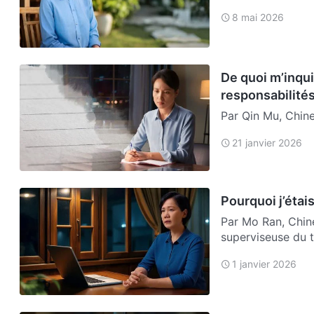
8 mai 2026
De quoi m’inqui
responsabilités
Par Qin Mu, Chine
renvoyée parce qu’
21 janvier 2026
Pourquoi j’éta
Par Mo Ran, Chin
superviseuse du tr
sentie vraime…
1 janvier 2026