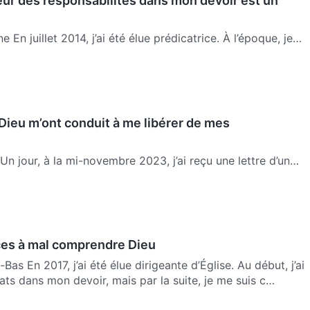
eur des responsabilités dans mon devoir est un
 En juillet 2014, j’ai été élue prédicatrice. À l’époque, je
rnement. La sœur avec qui je faisais équipe avait sign…
Dieu m’ont conduit à me libérer de mes
Un jour, à la mi-novembre 2023, j’ai reçu une lettre d’un
ur qui disait que les frères et sœurs m’avaient élue pour…
ces à mal comprendre Dieu
Bas En 2017, j’ai été élue dirigeante d’Église. Au début, j’ai
ats dans mon devoir, mais par la suite, je me suis c…