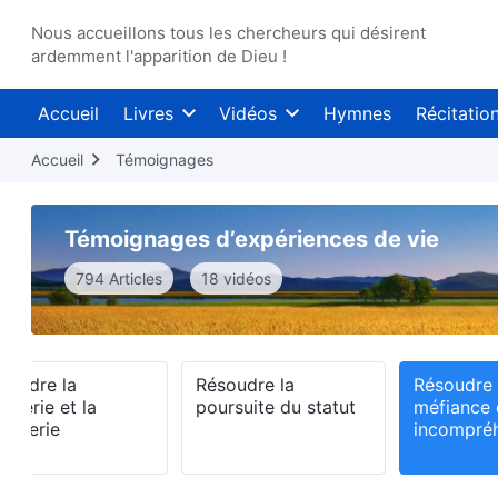
Nous accueillons tous les chercheurs qui désirent
ardemment l'apparition de Dieu !
Accueil
Livres
Vidéos
Hymnes
Récitatio
Accueil
Témoignages
Témoignages d’expériences de vie
794 Articles
18 vidéos
soudre la
Résoudre la
Résoudre 
urberie et la
poursuite du statut
méfiance 
omperie
incompré