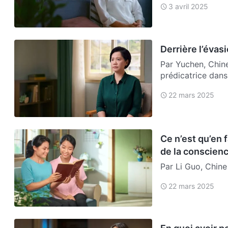
3 avril 2025
…
Derrière l’évas
Par Yuchen, Chine
prédicatrice dans 
mes d…
22 mars 2025
Ce n’est qu’en 
de la conscien
Par Li Guo, Chine 
Après quelques jo
22 mars 2025