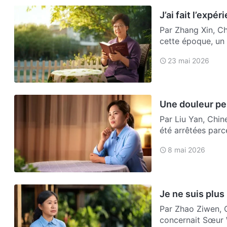
J’ai fait l’expé
Par Zhang Xin, Chine En 1995, j’ai commencé à croire au Seig
cette époque, un 
23 mai 2026
Une douleur pe
Par Liu Yan, Chine En mai 2004, au retour d’une réunion, Wu et moi 
été arrêtées parc
po…
8 mai 2026
Je ne suis plu
Par Zhao Ziwen, Chine En mai 2024, j’ai reçu une lettre d
concernait Sœur W