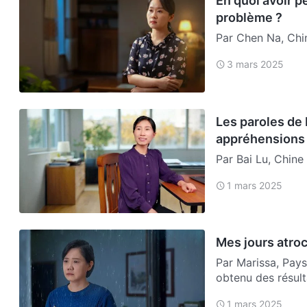
En quoi avoir p
problème ?
Par Chen Na, Chine
manquais de disce
3 mars 2025
Les paroles de 
appréhensions
Par Bai Lu, Chine 
dirigeant supérie
1 mars 2025
Mes jours atro
Par Marissa, Pays-
obtenu des résult
1 mars 2025