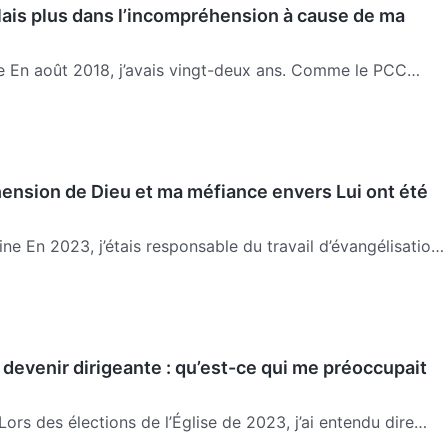
ais plus dans l’incompréhension à cause de ma
e En août 2018, j’avais vingt-deux ans. Comme le PCC
sécuté et arrêté les chrétiens, je prévoyais de partir dans
nsion de Dieu et ma méfiance envers Lui ont été
ne En 2023, j’étais responsable du travail d’évangélisation
is après un certain temps, j’ai été renvoyée en raison d…
devenir dirigeante : qu’est-ce qui me préoccupait
Lors des élections de l’Église de 2023, j’ai entendu dire
es et sœurs voulaient voter pour moi, mais dans mon cœur,