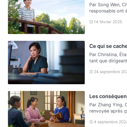
Par Song Wen, Chi
responsable ont é
le…
14 février 2025
Ce qui se cache
Par Christina, Éta
tant que dirigean
24 septembre 20
Les conséquenc
Par Zhang Ying, Ch
renvoyée après qu
m…
4 septembre 202