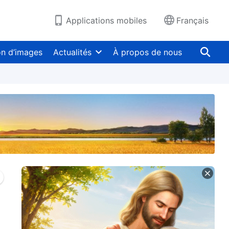
Applications mobiles
Français
on d’images
Actualités
À propos de nous
Résoudre les notions
Résoudre le
ir
traditionnelles
comportement des
personnes
complaisantes