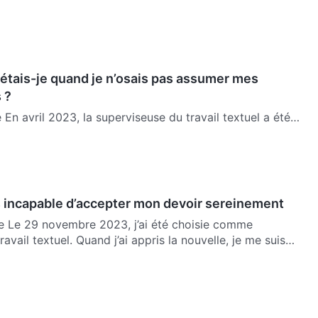
étais-je quand je n’osais pas assumer mes
 ?
 En avril 2023, la superviseuse du travail textuel a été
elle poursuivait la gloire et le statut, et interrompait e…
is incapable d’accepter mon devoir sereinement
e Le 29 novembre 2023, j’ai été choisie comme
avail textuel. Quand j’ai appris la nouvelle, je me suis