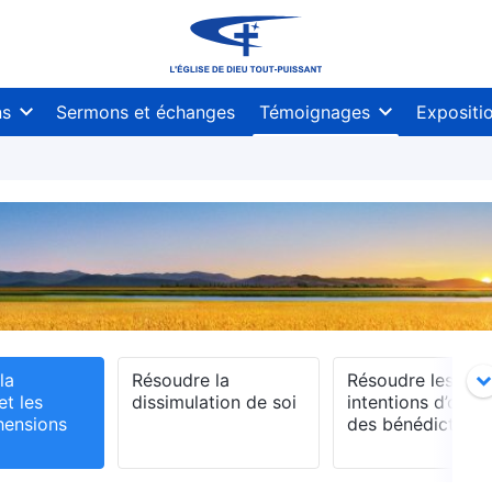
ns
Sermons et échanges
Témoignages
Expositi
la
Résoudre la
Résoudre les
et les
dissimulation de soi
intentions d’obten
hensions
des bénédictions