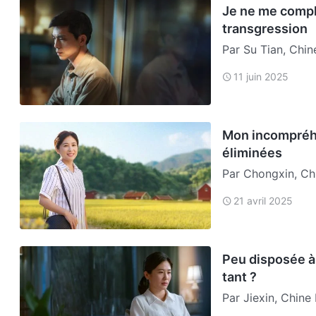
Je ne me compl
transgression
Par Su Tian, Chin
avait toujours per
11 juin 2025
un…
Mon incompréhe
éliminées
Par Chongxin, Chi
dans l’Église, ma
21 avril 2025
Peu disposée à 
tant ?
Par Jiexin, Chine 
que certains frèr