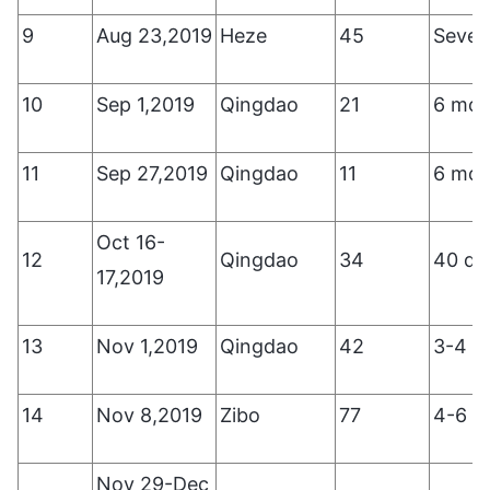
9
Aug 23,2019
Heze
45
Sever
10
Sep 1,2019
Qingdao
21
6 mon
11
Sep 27,2019
Qingdao
11
6 mon
Oct 16-
12
Qingdao
34
40 da
17,2019
13
Nov 1,2019
Qingdao
42
3-4 m
14
Nov 8,2019
Zibo
77
4-6 m
Nov 29-Dec