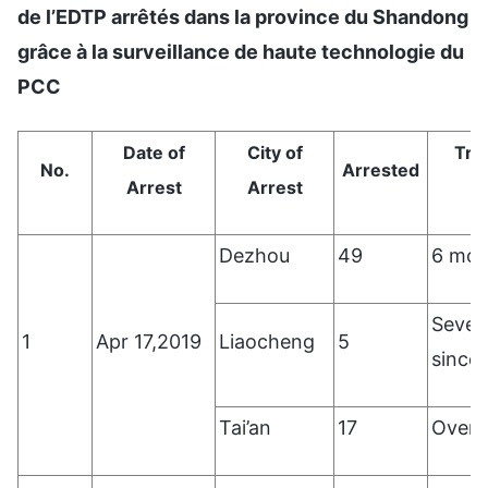
de l’EDTP arrêtés dans la province du Shandong
grâce à la surveillance de haute technologie du
PCC
Date of
City of
Tra
No.
Arrested
Arrest
Arrest
Dezhou
49
6 mon
Sever
1
Apr 17,2019
Liaocheng
5
since
Tai’an
17
Over 