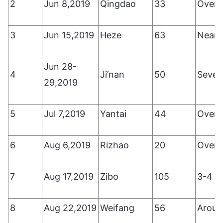
2
Jun 8,2019
Qingdao
33
Over 
3
Jun 15,2019
Heze
63
Nearly
Jun 28-
4
Ji’nan
50
Sever
29,2019
5
Jul 7,2019
Yantai
44
Over 
6
Aug 6,2019
Rizhao
20
Over 
7
Aug 17,2019
Zibo
105
3-4 m
8
Aug 22,2019
Weifang
56
Aroun