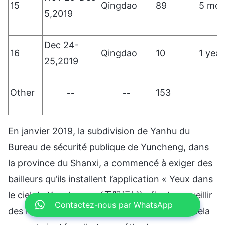
15
Qingdao
89
5 mon
5,2019
Dec 24-
16
Qingdao
10
1 year
25,2019
Other
153
--
--
En janvier 2019, la subdivision de Yanhu du
Bureau de sécurité publique de Yuncheng, dans
la province du Shanxi, a commencé à exiger des
bailleurs qu’ils installent l’application « Yeux dans
le ciel de Yuncheng » (天眼运城) afin de recueillir
Contactez-nous par WhatsApp
[17]
des renseignements sur les locataires.
À cela