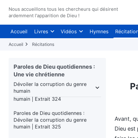
Paroles de Dieu quotidiennes :
Dévoiler la corruption du genre
Nous accueillons tous les chercheurs qui désirent
ardemment l'apparition de Dieu !
humain | Extrait 321
Paroles de Dieu quotidiennes :
Accueil
Livres
Vidéos
Hymnes
Récitatio
Dévoiler la corruption du genre
humain | Extrait 322
Accueil
Récitations
Paroles de Dieu quotidiennes :
Dévoiler la corruption du genre
Paroles de Dieu quotidiennes :
humain | Extrait 323
Une vie chrétienne
Dévoiler la corruption du genre
P
Paroles de Dieu quotidiennes :
humain
Dévoiler la corruption du genre
igieuses
Dévoiler la corruption du genre humain
humain | Extrait 324
Paroles de Dieu quotidiennes :
Avant, q
Dévoiler la corruption du genre
humain | Extrait 325
Dieu est