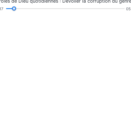
18
05
ations
Sermons et échanges
Témoignages
Ex
t
Le royaume d
Le royaume de Di
Contactez-
Nous suivre
ps.org