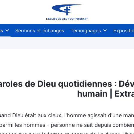
ns
Sermons et échanges
Témoignages
Expositi
aroles de Dieu quotidiennes : Dév
humain | Extr
L’entrée dans la vie
Destinations et issues
uand Dieu était aux cieux, l'homme agissait d'une man
 parmi les hommes – personne ne sait depuis combien