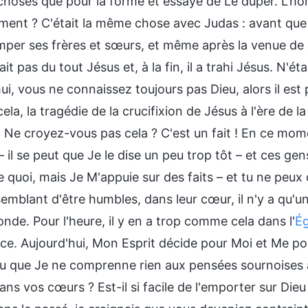
 choses que pour la forme et essaye de Le duper. L'ho
ment ? C'était la même chose avec Judas : avant qu
per ses frères et sœurs, et même après la venue de Jé
it pas du tout Jésus et, à la fin, il a trahi Jésus. N'ét
ui, vous ne connaissez toujours pas Dieu, alors il est
cela, la tragédie de la crucifixion de Jésus à l'ère de la
 Ne croyez-vous pas cela ? C'est un fait ! En ce mome
 – il se peut que Je le dise un peu trop tôt – et ces ge
e quoi, mais Je M'appuie sur des faits – et tu ne peu
emblant d'être humbles, dans leur cœur, il n'y a qu'u
de. Pour l'heure, il y en a trop comme cela dans l'
Ég
ce. Aujourd'hui, Mon Esprit décide pour Moi et Me po
u que Je ne comprenne rien aux pensées sournoises à
ns vos cœurs ? Est-il si facile de l'emporter sur Die