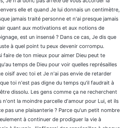
s, Je n'ai donc pas arrêté de vous accorder la
n envers elle et quand Je lui donnais un centimètre,
sque jamais traité personne et n'ai presque jamais
air quant aux motivations et aux notions de
gnage, est un insensé ? Dans ce cas, Je dis que
juste à quel point tu peux devenir corrompu.
i faire de ton mieux pour aimer Dieu peut te
u'au temps de Dieu pour voir quelles représailles
e oisif avec toi et Je n'ai pas envie de retarder
ue toi n'est pas digne du temps qu'il faudrait à
ux être dissolu. Les gens comme ça ne recherchent
n'ont la moindre parcelle d'amour pour Lui, et ils
-ce pas une plaisanterie ? Parce qu'un petit nombre
eulement à continuer de prodiguer la vie à