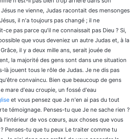
mme n'est-il pas bien trop arriéré dans son
e Jésus ne vienne, Judas racontait des mensonges
sus, il n'a toujours pas changé ; il ne
ait-ce pas parce qu'il ne connaissait pas Dieu ? Si,
 possible que vous deveniez un autre Judas et, à la
 Grâce, il y a deux mille ans, serait jouée de
nt, la majorité des gens sont dans une situation
ns-là jouent tous le rôle de Judas. Je ne dis pas
x qu'être convaincu. Bien que beaucoup de gens
ne mare d'eau croupie, un fossé d'eau
lise
et vous pensez que Je n'en ai pas du tout
rte témoignage. Penses-tu que Je ne sache rien ?
 l'intérieur de vos cœurs, aux choses que vous
u ? Penses-tu que tu peux Le traiter comme tu