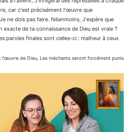
is à l'avenir, J'infligerai des représailles à chaque
 dire, car c'est précisément l'œuvre que
e Je ne dois pas faire. Néanmoins, J'espère que
on exacte de ta connaissance de Dieu est vraie ?
es paroles finales sont celles-ci : malheur à ceux
n et l’œuvre de Dieu, Les méchants seront forcément punis