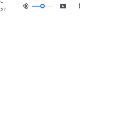
Paroles de Dieu quotidiennes : Dévoiler la corruption du genre humain | Extrait 329
:27
position d’images
Actualités
À propos de nous
e Dieu est arrivé
eu est arrivé parmi les hommes ! Voulez-vous y entrer ?
nous par WhatsApp