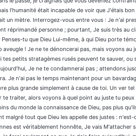
ns le passé, je craignais que vous deveniez contraint
mais l'humanité était incapable de voir que J'étais bo
ait un mètre. Interrogez-vous entre vous : Je n'ai pre
nt réprimandé personne ; pourtant, Je suis très au cl
 Penses-tu que Dieu Lui-même, à qui Dieu porte témoi
op aveugle ! Je ne te dénoncerai pas, mais voyons au 
 tes petits stratagèmes rusés peuvent te sauver, ou s
ujourd'hui, Je ne te condamnerai pas ; attendons jusq
igera. Je n'ai pas le temps maintenant pour un bavardag
e plus grande simplement à cause de toi. Un ver tel q
 te traiter, alors voyons à quel point au juste tu pe
ins du monde la connaissance de Dieu, pas plus qu'ils 
t malgré tout que Dieu les appelle des justes : n'est
nnes est véritablement honnête, Je vais M'attacher s