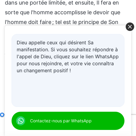
dans une portée limitée, et ensuite, Il fera en
sorte que l'homme accomplisse le devoir que
l'homme doit faire ; tel est le principe de Son
œuvre. Il ne peut vivre avec l'homme que pour
un temps, et ne peut pas accompagner l'homme
Dieu appelle ceux qui désirent Sa
manifestation. Si vous souhaitez répondre à
jusqu'à ce que le travail de toute l'époque soit
l'appel de Dieu, cliquez sur le lien WhatsApp
conclu. Parce qu'Il est Dieu, Il annonce Son
pour nous rejoindre, et votre vie connaîtra
travail futur à l'avance. Par la suite, Il classera
un changement positif !
l'ensemble de l'humanité selon le genre par Ses
paroles et l'humanité entrera pas à pas dans Son
travail selon Ses paroles. Personne n'échappera
et tous doivent pratiquer selon cette parole.
Donc, à l'avenir, l'ère sera guidée par Ses paroles
L’humanité corrompue a encore plus besoin du salut de Dieu fait chair
Contactez-nous par WhatsApp
00:00
43:38
et non par l'Esprit.