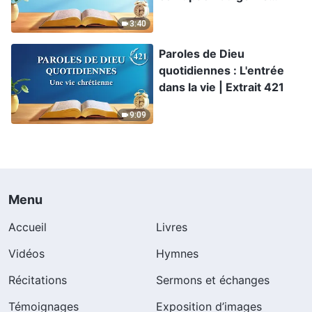
humain | Extrait 326
3:40
Paroles de Dieu
quotidiennes : L'entrée
dans la vie | Extrait 421
9:09
Menu
Accueil
Livres
Vidéos
Hymnes
Récitations
Sermons et échanges
Témoignages
Exposition d’images