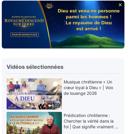
Paroles de Dieu quotidiennes :
L'entrée dans la vie | Extrait 454
9:50
Paroles de Dieu quotidiennes :
L'entrée dans la vie | Extrait 455
5:38
Vidéos sélectionnées
Paroles de Dieu quotidiennes :
L'entrée dans la vie | Extrait 456
Musique chrétienne « Un
cœur loyal à Dieu » | Voix
6:11
de louange 2026
Paroles de Dieu quotidiennes :
6:27
L'entrée dans la vie | Extrait 457
Prédication chrétienne :
5:33
Chercher la vérité dans la
foi | Que signifie vraiment «
Celui qui croit au Fils a la vie