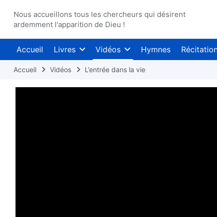
Nous accueillons tous les chercheurs qui désirent
ardemment l'apparition de Dieu !
Accueil
Livres
Vidéos
Hymnes
Récitatio
Accueil
Vidéos
L’entrée dans la vie