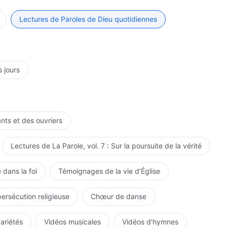
er avec Dieu et de se mesurer à Lui. Quel est l'intérêt de
ennent pas à faire leur devoir, ils devraient se sentir
Lectures de Paroles de Dieu quotidiennes
r faiblesse et de leur inutilité, de leur rébellion et de
ur vie à Dieu. C'est alors seulement qu'ils deviennent des
mes de ce genre sont dignes de jouir des bénédictions
Dieu. Qu'en est-il de la majorité d'entre vous ? Comment
s jours
ez-vous accompli votre devoir devant Lui ? Avez-vous
dépens de votre vie ? Qu'avez-vous sacrifié ? N'avez-
er ? À quel degré M'êtes-vous fidèles ? Comment
ous ai accordé et de tout ce que J'ai fait pour vous ?
ants et des ouvriers
tous jugé et comparé avec le peu de conscience que
ourraient-elles être dignes ? Se pourrait-il que ce
Lectures de La Parole, vol. 7 : Sur la poursuite de la vérité
tout ce que Je vous ai accordé ? Je n'ai pas d'autre
rtant vos intentions à Mon égard sont méchantes et
 dans la foi
Témoignages de la vie d’Église
endue de votre devoir, votre seule fonction. N'est-ce pas
lement à l'accomplissement de votre devoir d'êtres
persécution religieuse
Chœur de danse
des êtres créés ? Ne savez-vous pas clairement ce
 devoir, mais vous cherchez à obtenir la tolérance et
variétés
Vidéos musicales
Vidéos d'hymnes