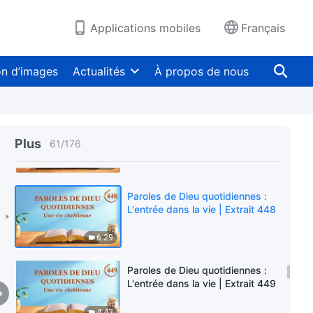
10:01
Applications mobiles
Français
Paroles de Dieu quotidiennes :
L'entrée dans la vie | Extrait 446
on d’images
Actualités
À propos de nous
6:28
Paroles de Dieu quotidiennes :
L'entrée dans la vie | Extrait 447
Plus
61
/
176
4:43
Paroles de Dieu quotidiennes :
L'entrée dans la vie | Extrait 448
6:29
Paroles de Dieu quotidiennes :
L'entrée dans la vie | Extrait 449
4:43