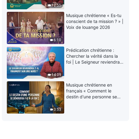
éternelle » ?
12:51
Musique chrétienne « Es-tu
conscient de ta mission ? » |
Voix de louange 2026
6:10
Prédication chrétienne :
Chercher la vérité dans la
foi | Le Seigneur reviendra-
t-Il vraiment sur une nuée ?
14:09
Musique chrétienne en
français « Comment le
destin d'une personne se
dénouera-t-il à la fin ? »
3:53