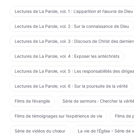
insuffisante, pourtant ils ont l'effronterie de se disput
perfectionner de telles gens ? Lorsque les gens ne parvi
Lectures de La Parole, vol. 1 : L’apparition et l’œuvre de Dieu
coupables et redevables ; ils devraient avoir honte de leu
leur corruption et, plus encore, ils devraient donner le
Lectures de La Parole, vol. 2 : Sur la connaissance de Dieu
êtres créés qui aiment vraiment Dieu et seuls des hom
et des promesses de Dieu et d'être perfectionnés par 
Lectures de La Parole, vol. 3 : Discours de Christ des dernier
traitez-vous le Dieu qui vit parmi vous ? Comment av
fait tout ce que vous étiez supposés faire, même aux 
Lectures de La Parole, vol. 4 : Exposer les antéchrists
vous pas reçu beaucoup de Moi ? Pouvez-vous discern
M'avez-vous servi ? Et qu'en est-il de tout ce que Je v
Lectures de La Parole, vol. 5 : Les responsabilités des dirige
Avez-vous pris la mesure de tout cela ? L'avez-vous 
vous avez en vous ? De qui vos paroles et vos actions p
Lectures de La Parole, vol. 6 : Sur la poursuite de la vérité
minuscule sacrifice de votre part soit à la hauteur de 
choix et Je me suis consacré à vous sans réserve, pou
Films de l’évangile
Série de sermons : Chercher la vérité
vous êtes peu enthousiastes à Mon sujet. Telle est l'ét
le cas ? Ne savez-vous pas que vous avez échoué tota
Films de témoignages sur l’expérience de vie
Films de 
créés ? Comment pouvez-vous être considérés comme 
que vous exprimez et vivez ? Vous avez manqué à votre
Série de vidéos du chœur
La vie de l’Église – Série de 