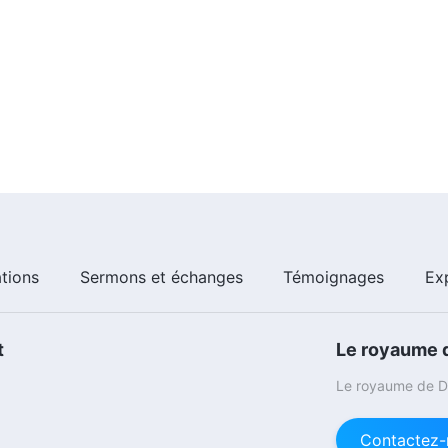
ations
Sermons et échanges
Témoignages
Ex
t
Le royaume d
Le royaume de Di
Contactez-