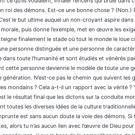
nt ce qu’ils voulaient, inhaler l’encens qui brûle d
un roi des démons. Est-ce une bonne chose ? (Non.) 
’est le but ultime auquel un non-croyant aspire dans l
 morale, puis donne l’exemple, met en œuvre les exig
 atteigne finalement le stade où tout le monde le lo
, une personne distinguée et une personne de caractè
e dans toute l’humanité et sont étudiés et vénérés pa
nt cette personne devienne le modèle de toute une gé
e génération. N’est-ce pas le chemin que suivent les 
les mondains ? Cela a-t-il un rapport avec la vérité ? Y 
 est le résultat final que les dictons sur la conduite
t toutes les diverses idées de la culture traditionnel
emprunte est sans aucun doute la voie des démons. Si 
es, alors tu n’as aucun lien avec l’œuvre de Dieu pour