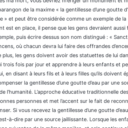
rès ma mort, vous devriez m’ériger un monument et m’é
 parangon de la maxime « la gentillesse d’une goutte 
ante » et peut être considérée comme un exemple de la
est en place, il pense que les gens devraient aussi f
emple, puis écrire dessus son nom distingué : « Sanct
encens, où chacun devra lui faire des offrandes d’enc
e plus, les gens doivent avoir des statuettes de lui da
i trois fois par jour et apprendre à leurs enfants et p
, en disant à leurs fils et à leurs filles qu’ils doive
ompenser la gentillesse d’une goutte d’eau par une so
de l’humanité. L’approche éducative traditionnelle de
onnes personnes et met l’accent sur le fait de reconna
ser. Si vous recevez la gentillesse d’une goutte d’ea
’est-à-dire par une source jaillissante. Lorsque les e