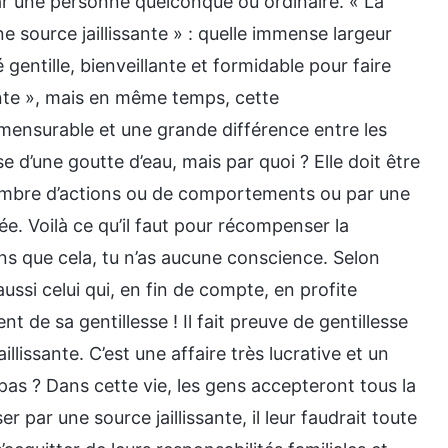
ar une personne quelconque ou ordinaire. « La
e source jaillissante » : quelle immense largeur
 gentille, bienveillante et formidable pour faire
sante », mais en même temps, cette
mensurable et une grande différence entre les
 d’une goutte d’eau, mais par quoi ? Elle doit être
nombre d’actions ou de comportements ou par une
ée. Voilà ce qu’il faut pour récompenser la
ins que cela, tu n’as aucune conscience. Selon
 aussi celui qui, en fin de compte, en profite
 de sa gentillesse ! Il fait preuve de gentillesse
lissante. C’est une affaire très lucrative et un
as ? Dans cette vie, les gens accepteront tous la
r par une source jaillissante, il leur faudrait toute