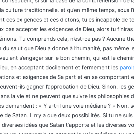
r conséquent, si sur la base de la compréhension de la
la culture traditionnelle, et qu’en même temps, sous l’
nt ces exigences et ces dictons, tu es incapable de t
x pas accepter les exigences de Dieu, alors tu finira
démons. Tu comprends cela, n’est-ce pas ? Aucune th
n du salut que Dieu a donné à l’humanité, pas même l
veulent s’engager sur le bon chemin, qui est le chemi
ieu, en acceptant docilement et fermement les
parol
ations et exigences de Sa part et en se comportant 
peuvent-ils gagner l’approbation de Dieu. Sinon, les 
ns la vie et ne peuvent que suivre les philosophies d
 demandent : « Y a-t-il une voie médiane ? » Non, soit 
e de Satan. Il n’y a que deux possibilités. Si tu ne sui
 diverses idées que Satan t’apporte et les diverses vo