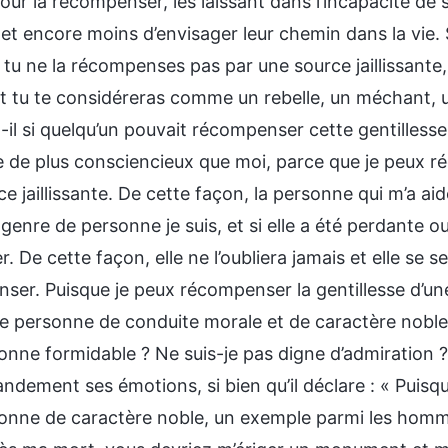
pour la récompenser, les laissant dans l’incapacité de s
 et encore moins d’envisager leur chemin dans la vie. S
 tu ne la récompenses pas par une source jaillissante
et tu te considéreras comme un rebelle, un méchant, 
-il si quelqu’un pouvait récompenser cette gentillesse par
 de plus consciencieux que moi, parce que je peux ré
e jaillissante. De cette façon, la personne qui m’a aid
 genre de personne je suis, et si elle a été perdante ou
r. De cette façon, elle ne l’oubliera jamais et elle se 
er. Puisque je peux récompenser la gentillesse d’une 
ne personne de conduite morale et de caractère noble
nne formidable ? Ne suis-je pas digne d’admiration ? »
randement ses émotions, si bien qu’il déclare : « Pui
onne de caractère noble, un exemple parmi les homme