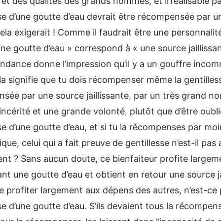
 et des qualités des grands hommes, et irréalisable p
se d’une goutte d’eau devrait être récompensée par un
cela exigerait ! Comme il faudrait être une personnalité
 Une goutte d’eau » correspond à « une source jaillis
ndance donne l’impression qu’il y a un gouffre incom
a signifie que tu dois récompenser même la gentillesse
sée par une source jaillissante, par un très grand 
ncérité et une grande volonté, plutôt que d’être oubli
se d’une goutte d’eau, et si tu la récompenses par mo
ique, celui qui a fait preuve de gentillesse n’est-il pas
nt ? Sans aucun doute, ce bienfaiteur profite largement
t une goutte d’eau et obtient en retour une source jail
 profiter largement aux dépens des autres, n’est-ce p
se d’une goutte d’eau. S’ils devaient tous la récompense