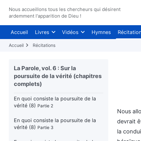
Nous accueillons tous les chercheurs qui désirent
En quoi consiste la poursuite de la
ardemment l'apparition de Dieu !
vérité (7)
Partie 1
Accueil
Livres
Vidéos
Hymnes
Récitatio
En quoi consiste la poursuite de la
vérité (7)
Partie 2
Accueil
Récitations
En quoi consiste la poursuite de la
vérité (7)
Partie 3
La Parole, vol. 6 : Sur la
poursuite de la vérité (chapitres
En quoi consiste la poursuite de la
complets)
vérité (8)
Partie 1
En quoi consiste la poursuite de la
vérité (8)
Partie 2
Nous allo
En quoi consiste la poursuite de la
devrait 
vérité (8)
Partie 3
la condu