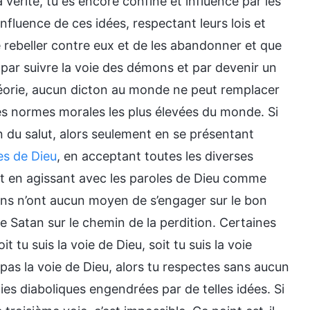
 vérité, tu es encore confiné et influencé par les
influence de ces idées, respectant leurs lois et
e rebeller contre eux et de les abandonner et que
s par suivre la voie des démons et par devenir un
éorie, aucun dicton au monde ne peut remplacer
es normes morales les plus élevées du monde. Si
n du salut, alors seulement en se présentant
es de Dieu
, en acceptant toutes les diverses
et en agissant avec les paroles de Dieu comme
gens n’ont aucun moyen de s’engager sur le bon
e Satan sur le chemin de la perdition. Certaines
tu suis la voie de Dieu, soit tu suis la voie
s pas la voie de Dieu, alors tu respectes sans aucun
ies diaboliques engendrées par de telles idées. Si