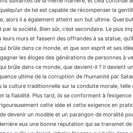
ns suivantes de la même manière, et cela continue ains
quelqu’un de tel est capable de récompenser la gentil
nte, alors il a également atteint son but ultime. Quel bu
par la société. Bien sûr, c’est secondaire. Le plus i
à leurs murs et fassent des offrandes à sa statue, qu’i
 qui brûle dans ce monde, et que son esprit et ses id
 gagner les éloges des générations de personnes à ven
qui brûle dans ce monde, que devient-il ? Il devient un
quence ultime de la corruption de l’humanité par Sat
 la culture traditionnelle sur la conduite morale, telle 
t la fiabilité. Plus tard, ils se conforment à l’exigen
rigoureusement cette idée et cette exigence en pratiq
f de devenir un modèle et un parangon de moralité pour 
 derrière eux une bonne réputation qui se transmet de