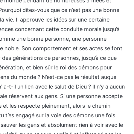
ans ce monde pendant de nombreuses années et
Pourquoi dites-vous que ce n’est pas une bonne
a vie. Il approuve les idées sur une certaine
ences concernant cette conduite morale jusqu’à
ue comme une bonne personne, une personne
re noble. Son comportement et ses actes se font
r des générations de personnes, jusqu’à ce que
nération, et bien sûr le roi des démons pour
gens du monde ? N’est-ce pas le résultat auquel
a-t-il un lien avec le salut de Dieu ? Il n’y a aucun
 morale réservent aux gens. Si une personne accepte
le et les respecte pleinement, alors le chemin
tu t’es engagé sur la voie des démons une fois
 sauver les gens et absolument rien à voir avec le