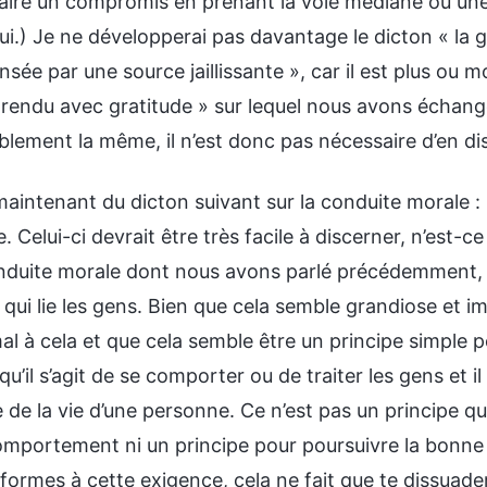
aire un compromis en prenant la voie médiane ou une t
Oui.) Je ne développerai pas davantage le dicton « la g
ée par une source jaillissante », car il est plus ou m
e rendu avec gratitude » sur lequel nous avons écha
blement la même, il n’est donc pas nécessaire d’en dis
maintenant du dicton suivant sur la conduite morale :
 Celui-ci devrait être très facile à discerner, n’est
nduite morale dont nous avons parlé précédemment, il 
e qui lie les gens. Bien que cela semble grandiose et im
al à cela et que cela semble être un principe simple p
qu’il s’agit de se comporter ou de traiter les gens et i
 de la vie d’une personne. Ce n’est pas un principe q
omportement ni un principe pour poursuivre la bonne d
formes à cette exigence, cela ne fait que te dissuade