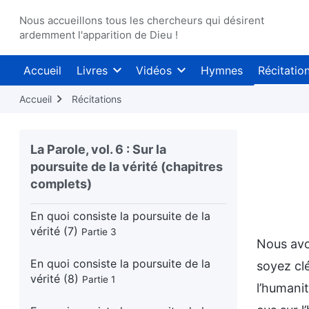
Nous accueillons tous les chercheurs qui désirent
En quoi consiste la poursuite de la
ardemment l'apparition de Dieu !
vérité (6)
Partie 2
Accueil
Livres
Vidéos
Hymnes
Récitatio
En quoi consiste la poursuite de la
vérité (6)
Partie 3
Accueil
Récitations
En quoi consiste la poursuite de la
vérité (7)
Partie 1
La Parole, vol. 6 : Sur la
poursuite de la vérité (chapitres
En quoi consiste la poursuite de la
complets)
vérité (7)
Partie 2
En quoi consiste la poursuite de la
vérité (7)
Partie 3
Nous avon
En quoi consiste la poursuite de la
soyez cl
vérité (8)
Partie 1
l’humani