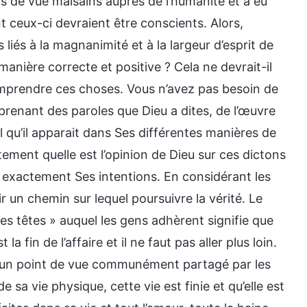
ts de vue malsains auprès de l’humanité et a eu
nt ceux-ci devraient être conscients. Alors,
iés à la magnanimité et à la largeur d’esprit de
nière correcte et positive ? Cela ne devrait-il
e comprendre ces choses. Vous n’avez pas besoin de
renant des paroles que Dieu a dites, de l’œuvre
 qu’il apparait dans Ses différentes manières de
ement quelle est l’opinion de Dieu sur ces dictons
nt exactement Ses intentions. En considérant les
r un chemin sur lequel poursuivre la vérité. Le
des têtes » auquel les gens adhèrent signifie que
 fin de l’affaire et il ne faut pas aller plus loin.
as un point de vue communément partagé par les
e sa vie physique, cette vie est finie et qu’elle est