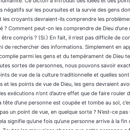
’humanité. Ce dicton a introduit des idées et des poin
s négatifs sur les poursuites et la survie des gens do
les croyants devraient-ils comprendre les problèmes l
té ? Comment peut-on les comprendre de Dieu d’une ma
 être compris ? (Si.) En fait, il n’est pas difficile d
 ni de rechercher des informations. Simplement en app
ccomplie parmi les gens et du tempérament de Dieu tel
toutes sortes de personnes, nous pouvons savoir exact
ints de vue de la culture traditionnelle et quelles so
s et les points de vue de Dieu, les gens devraient avoi
les exécutions n’ont d’autre effet que de faire rouler 
a tête d’une personne est coupée et tombe au sol, c’est la
 pas un point de vue, en quelque sorte ? N’est-ce p
la signifie qu’une fois qu’une personne arrive à la fin d