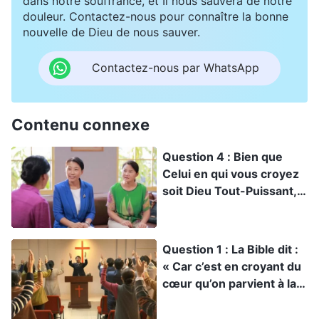
dans notre souffrance, et Il nous sauvera de notre
douleur. Contactez-nous pour connaître la bonne
nouvelle de Dieu de nous sauver.
Contactez-nous par WhatsApp
Contenu connexe
Question 4 : Bien que
Celui en qui vous croyez
soit Dieu Tout-Puissant,
ce que vous lisez soit la
parole de Dieu Tout-
Puissant, et la façon dont
Question 1 : La Bible dit :
vous priez soit au nom de
« Car c’est en croyant du
Dieu Tout-Puissant, selon
cœur qu’on parvient à la
ce que nous savons,
justice, et c’est en
votre Église de Dieu
confessant de la bouche