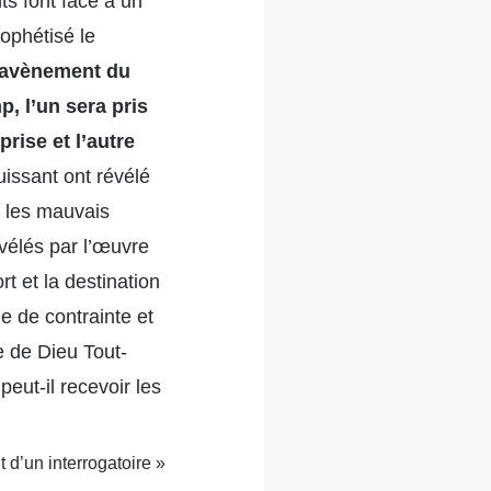
ts font face à un
rophétisé le
l’avènement du
, l’un sera pris
rise et l’autre
uissant ont révélé
et les mauvais
évélés par l’œuvre
t et la destination
 de contrainte et
e de Dieu Tout-
eut-il recevoir les
t d’un interrogatoire »