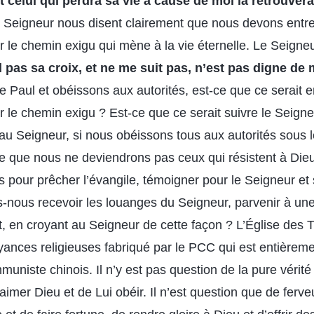
et celui qui perdra sa vie à cause de moi la retrouvera
u Seigneur nous disent clairement que nous devons entrer
r le chemin exigu qui mène à la vie éternelle. Le Seigneur
 pas sa croix, et ne me suit pas, n’est pas digne de 
e Paul et obéissons aux autorités, est-ce que ce serait en
r le chemin exigu ? Est-ce que ce serait suivre le Seigne
 au Seigneur, si nous obéissons tous aux autorités sous 
ce que nous ne deviendrons pas ceux qui résistent à Dieu
ors pour prêcher l’évangile, témoigner pour le Seigneur et 
-nous recevoir les louanges du Seigneur, parvenir à un
at, en croyant au Seigneur de cette façon ? L’Église des
yances religieuses fabriqué par le PCC qui est entièreme
iste chinois. Il n’y est pas question de la pure vérité d
aimer Dieu et de Lui obéir. Il n’est question que de ferveu