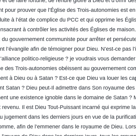
e et de faire fortune, de rendre gloire à Dieu et d’offrir 
nt pour prouver que l’Église des Trois-autonomies est en
éduite à l’état de complice du PCC et qui opprime les Égl
onsacrant à contrôler les activités des Églises de maison
ux du gouvernement communiste pour arrêter et persécuter
t l’évangile afin de témoigner pour Dieu. N’est-ce pas l
alliance politico-religieuse ? je voudrais vous demander
se des Trois-autonomies obéissent au gouvernement com
sent à Dieu ou à Satan ? Est-ce que Dieu va louer les capt
ant Satan ? Dieu peut-Il admettre dans Son royaume des
nt une existence ignoble dans le domaine de Satan ? M
revenu. Il est Dieu Tout-Puissant incarné qui exprime la
u jugement dans les derniers jours en vue de la purificati
’homme, afin de l’emmener dans le royaume de Dieu. Lors