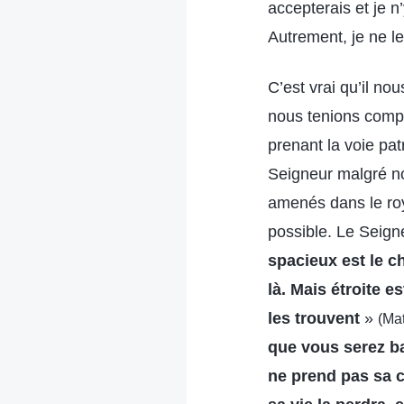
accepterais et je n
Autrement, je ne l
C’est vrai qu’il no
nous tenions compt
prenant la voie pa
Seigneur malgré no
amenés dans le roy
possible. Le Seigne
spacieux est le c
là. Mais étroite e
les trouvent
»
(Mat
que vous serez ba
ne prend pas sa c