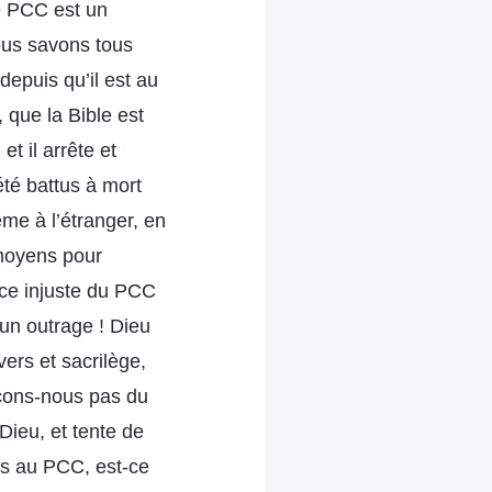
le PCC est un
Nous savons tous
depuis qu’il est au
, que la Bible est
t il arrête et
té battus à mort
me à l’étranger, en
 moyens pour
ance injuste du PCC
 un outrage ! Dieu
vers et sacrilège,
açons-nous pas du
Dieu, et tente de
ns au PCC, est-ce