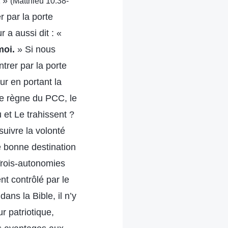
»
(Matthieu 10:38-
 par la porte
 a aussi dit : «
moi.
» Si nous
trer par la porte
ur en portant la
le règne du PCC, le
 et Le trahissent ?
suivre la volonté
e bonne destination
 Trois-autonomies
nt contrôlé par le
ans la Bible, il n’y
r patriotique,