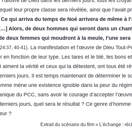
 l’œuvre de Dieu dans les derniers jours, tous les croyan
lequel leur propre classe sera révélée, ainsi que l’avait p
«
Ce qui arriva du temps de Noé arrivera de même à 
[…] Alors, de deux hommes qui seront dans un champ
; de deux femmes qui moudront à la meule, l’une sera p
. La manifestation et l’œuvre de Dieu Tout-P
 24:37, 40-41)
er en fonction de leur type. Les tares et le blé, les bons 
i aiment la vérité et ceux qui la détestent, ont tous été r
rniers jours. Il est temps maintenant de déterminer le sor
omme mène une existence ignoble dans la peur du régime
anique du PCC, sans avoir le courage d’accepter l’œuvr
erniers jours, quel sera le résultat ? Ce genre d’homme p
eur ?
Extrait du scénario du film « L’échange : réci