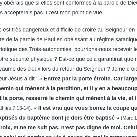
’y obéirais que si elles sont conformes à la parole de Dieu
es accepterais pas. C’est mon point de vue.
us est très dangereux et difficile de croire au Seigneur en 
e de la parole de Paul en obéissant au régime sataniq
triotique des Trois-autonomies, pourrions-nous recevoir 
tre sécurité physique ? Est-ce que cela garantirait que
aume des cieux lors du retour du Seigneur ? Je ne crois
ur Jésus a dit : «
Entrez par la porte étroite. Car large
hemin qui mènent à la perdition, et il y en a beaucoup
st la porte, resserré le chemin qui mènent à la vie, et 
. «
Il est vrai que vous boirez la coupe qu
thieu 7:13-14)
ptisés du baptême dont je dois être baptisé
»
(Marc 1
roix, et ne me suit pas, n’est pas digne de moi.
Celu