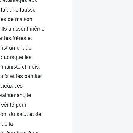
des avantages aux
 fait une fausse
ises de maison
. Ils unissent même
 les frères et
’instrument de
 : Lorsque les
muniste chinois,
ifs et les pantins
 cieux ces
aintenant, le
 vérité pour
on, du salut et de
 de la