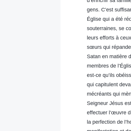
d’enrichir sa famill
gens. C’est suffisa
Église qui a été r
souterraines, se c
leurs efforts à ce
sœurs qui répanden
Satan en matière d’
membres de l’Égli
est-ce qu’ils obéis
qui capitulent dev
mécréants qui mène
Seigneur Jésus est 
effectuer l’œuvre d
la perfection de l