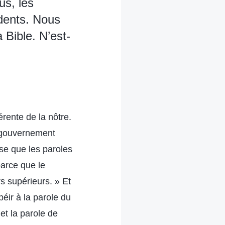
us, les
dents. Nous
 Bible. N’est-
érente de la nôtre.
u gouvernement
se que les paroles
parce que le
rs supérieurs. » Et
béir à la parole du
et la parole de