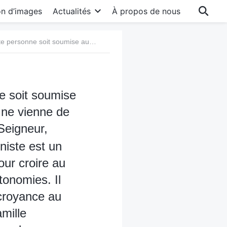
on d’images
Actualités
À propos de nous
Question 5 : La Bible nous dit : « Que toute personne soit soumise aux autorités supérieures ; car il n’y a point d’autorité qui ne vienne de Dieu » (Romains 13:1). Je crois que nous, les croyants au Seigneur, devons obéir à ceux qui sont au pouvoir. Le Parti communiste est un parti révolutionnaire. Si tu désobéis, il te retirera la vie. Pour croire au Seigneur en Chine, on doit rejoindre l’Église des Trois-autonomies. Il n’y a pas d’autre moyen ! Nous recherchons dans notre croyance au Seigneur, est-ce qu’il ne s’agit pas de notre désir d’une famille harmonieuse et d’une vie paisible ? Regardez comme nous, les membres de l’Église des Trois-autonomies, sommes prudents. Nous n’offensons pas les autorités et nous ne trahissons pas la Bible. N’est-ce pas le meilleur des deux mondes ?
ne soit soumise
i ne vienne de
Seigneur,
niste est un
Pour croire au
tonomies. Il
croyance au
amille