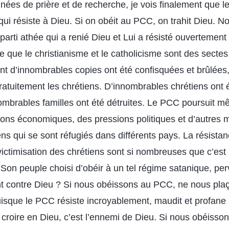
nées de prière et de recherche, je vois finalement que 
qui résiste à Dieu. Si on obéit au PCC, on trahit Dieu. 
arti athée qui a renié Dieu et Lui a résisté ouvertement 
re que le christianisme et le catholicisme sont des sectes
ont d’innombrables copies ont été confisquées et brûlées, e
tuitement les chrétiens. D’innombrables chrétiens ont é
nombrables familles ont été détruites. Le PCC poursuit mê
tations économiques, des pressions politiques et d’autres
ens qui se sont réfugiés dans différents pays. La résist
victimisation des chrétiens sont si nombreuses que c’est
 Son peuple choisi d’obéir à un tel régime satanique, per
nt contre Dieu ? Si nous obéissons au PCC, ne nous pl
isque le PCC résiste incroyablement, maudit et profane 
roire en Dieu, c’est l’ennemi de Dieu. Si nous obéisso