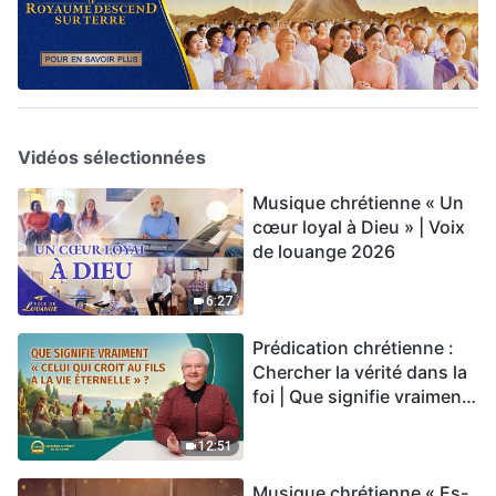
Vidéos sélectionnées
Musique chrétienne « Un
cœur loyal à Dieu » | Voix
de louange 2026
6:27
Prédication chrétienne :
Chercher la vérité dans la
foi | Que signifie vraiment
« Celui qui croit au Fils a la
vie éternelle » ?
12:51
Musique chrétienne « Es-