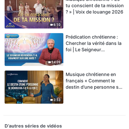
tu conscient de ta mission
? » | Voix de louange 2026
6:10
Prédication chrétienne :
Chercher la vérité dans la
foi | Le Seigneur
reviendra-t-Il vraiment sur
une nuée ?
14:09
Musique chrétienne en
français « Comment le
destin d'une personne se
dénouera-t-il à la fin ? »
3:53
D’autres séries de vidéos