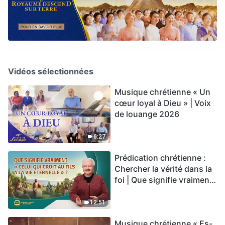
Vidéos sélectionnées
Musique chrétienne « Un
cœur loyal à Dieu » | Voix
de louange 2026
6:27
Prédication chrétienne :
Chercher la vérité dans la
foi | Que signifie vraiment
« Celui qui croit au Fils a la
vie éternelle » ?
12:51
Musique chrétienne « Es-