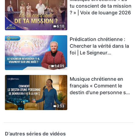
tu conscient de ta mission
? » | Voix de louange 2026
6:10
Prédication chrétienne :
Chercher la vérité dans la
foi | Le Seigneur
reviendra-t-Il vraiment sur
une nuée ?
14:09
Musique chrétienne en
français « Comment le
destin d'une personne se
dénouera-t-il à la fin ? »
3:53
D’autres séries de vidéos