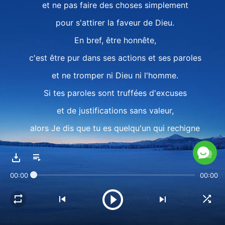
et ne pas faire des choses simplement
pour s'attirer la faveur de Dieu.
En bref, être honnête,
c'est être pur dans ses actions et ses paroles
et ne tromper ni Dieu ni l'homme.
Si tes paroles sont truffées d'excuses
et de justifications sans valeur,
alors Je dis que tu es quelqu'un qui rechigne
à mettre la vérité en pratique.
II
00:00
00:00
S'il y a beaucoup de choses privées
dont il t'est difficile de parler,
que tu es très peu enclin à dévoiler tes secrets —