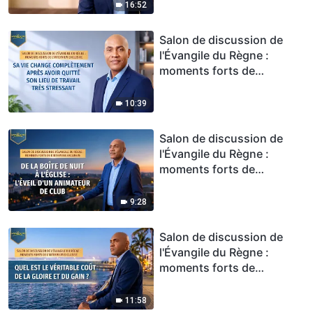
est exactement le sens de
16:52
la vie ?
Salon de discussion de
l'Évangile du Règne :
moments forts de
l'interview exclusive – Sa
vie change complètement
10:39
après avoir quitté son lieu
de travail très stressant
Salon de discussion de
l'Évangile du Règne :
moments forts de
l'interview exclusive – De la
boîte de nuit à l'Église :
9:28
l'éveil d'un animateur de
club
Salon de discussion de
l'Évangile du Règne :
moments forts de
l'interview exclusive – Quel
est le véritable coût de la
11:58