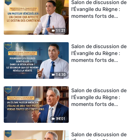
Salon de discussion de
spirituels
l'Évangile du Règne :
moments forts de
l'interview exclusive – Un
pasteur vénézuélien : un
11:21
choix qui affecte le destin
des chrétiens
Salon de discussion de
l'Évangile du Règne :
moments forts de
l'interview exclusive –
Pourquoi les Églises sont-
14:30
elles dans la désolation ?
Le Seigneur qui est revenu
Salon de discussion de
révèle la vérité
l'Évangile du Règne :
moments forts de
l'interview exclusive – Un
célèbre pasteur américain :
34:01
l'Église de Dieu Tout-
Puissant versus toutes les
Salon de discussion de
confessions