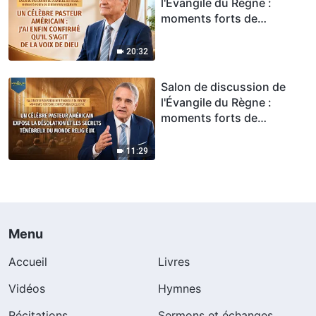
l'Évangile du Règne :
moments forts de
l'interview exclusive – Un
célèbre pasteur américain :
20:32
j'ai enfin confirmé qu'il
s'agit de la voix de Dieu
Salon de discussion de
l'Évangile du Règne :
moments forts de
l'interview exclusive – Un
célèbre pasteur américain
11:29
expose la désolation et les
secrets ténébreux du
monde religieux
Menu
Accueil
Livres
Vidéos
Hymnes
Récitations
Sermons et échanges