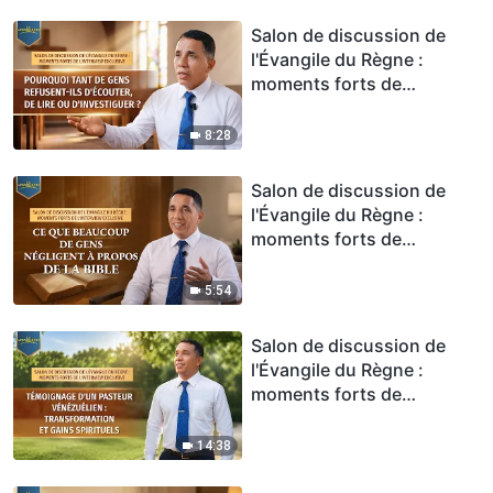
gloire et du gain ?
Salon de discussion de
l'Évangile du Règne :
moments forts de
l'interview exclusive –
Pourquoi tant de gens
8:28
refusent-ils d'écouter, de
lire ou d'investiguer ?
Salon de discussion de
l'Évangile du Règne :
moments forts de
l'interview exclusive – Ce
que beaucoup de gens
5:54
négligent à propos de la
Bible
Salon de discussion de
l'Évangile du Règne :
moments forts de
l'interview exclusive –
Témoignage d'un pasteur
14:38
vénézuélien :
transformation et gains