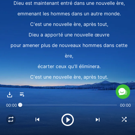
Dieu est maintenant entré dans une nouvelle ère,
emmenant les hommes dans un autre monde.
C'est une nouvelle ère, après tout,
Dieu a apporté une nouvelle œuvre
pour amener plus de nouveaux hommes dans cette
ère,
écarter ceux qu'Il éliminera.
C'est une nouvelle ère, après tout.
2
Quand Dieu a regagné Sa « patrie »,
00:00
00:00
Il a commencé une autre partie de Son plan,
pour que l'homme Le connaisse en profondeur.
Dieu considère l'univers en entier,