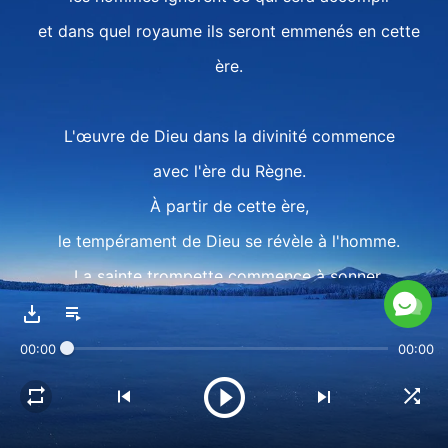
et dans quel royaume ils seront emmenés en cette
ère.
L'œuvre de Dieu dans la divinité commence
avec l'ère du Règne.
À partir de cette ère,
le tempérament de Dieu se révèle à l'homme.
La sainte trompette commence à sonner,
s'adressant à tous, à tous.
II
00:00
00:00
Quand Dieu prendra le pouvoir dans le règne,
alors Son peuple sera rendu complet.