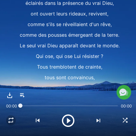
éclairés dans la présence du vrai Dieu,
ont ouvert leurs rideaux, revivent,
comme s'ils se réveillaient d'un rêve,
comme des pousses émergeant de la terre.
Le seul vrai Dieu apparaît devant le monde.
Qui ose, qui ose Lui résister ?
Tous tremblotent de crainte,
tous sont convaincus,
à genoux, à genoux devant Lui !
Ils implorent Son pardon, implorant sans fin.
00:00
00:00
Chaque bouche, chaque bouche L'adorent !
II
Continents, océans, montagnes, rivières,