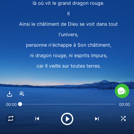
là où vit le grand dragon rouge.
II
Ainsi le châtiment de Dieu se voit dans tout
l'univers,
personne n'échappe à Son châtiment,
ni dragon rouge, ni esprits impurs,
car Il veille sur toutes terres.
Tout s'accomplira par les paroles de Dieu.
nul ne pourra participer
00:00
00:00
ni réaliser l'œuvre qu'Il réalisera.
Tout s'accomplira par Sa parole.
III