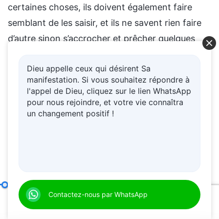
Dieu appelle ceux qui désirent Sa
manifestation. Si vous souhaitez répondre à
l'appel de Dieu, cliquez sur le lien WhatsApp
pour nous rejoindre, et votre vie connaîtra
un changement positif !
Les responsabilités des dirigeants et des ouvriers (8)
Contactez-nous par WhatsApp
Sec
00:17
40:57