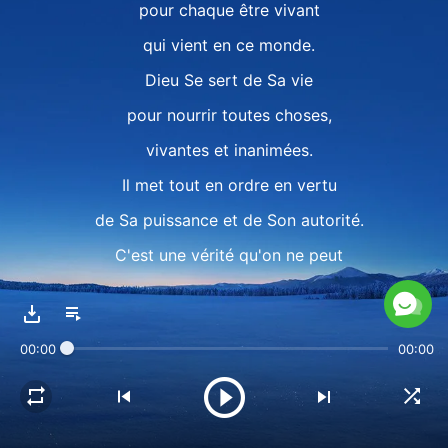
pour chaque être vivant
qui vient en ce monde.
Dieu Se sert de Sa vie
pour nourrir toutes choses,
vivantes et inanimées.
Il met tout en ordre en vertu
de Sa puissance et de Son autorité.
C'est une vérité qu'on ne peut
ni concevoir ni comprendre.
C'est une manifestation, un témoignage
00:00
00:00
de la force vitale de Dieu.
Ⅱ
Par le cours de la vie,