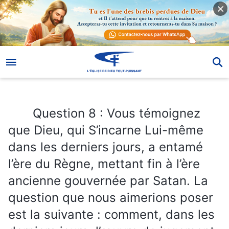
Question 8 : Vous témoignez que Dieu, qui S’incarne Lui-même dans les derniers jours, a entamé l’ère du Règne, mettant fin à l’ère ancienne gouvernée par Satan. La question que nous aimerions poser est la suivante : comment, dans les derniers jours, l’œuvre de jugement de Dieu Tout-Puissant a-t-elle mis un terme à l’ère sombre où l’humanité croyait en un Dieu vague et où Satan gouvernait ? Faites-nous part, s’il vous plaît, d’un échange détaillé.
Question 8 : Vous témoignez
que Dieu, qui S’incarne Lui-même
dans les derniers jours, a entamé
l’ère du Règne, mettant fin à l’ère
ancienne gouvernée par Satan. La
question que nous aimerions poser
est la suivante : comment, dans les