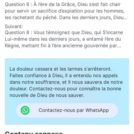
Question 6 : À l’ère de la Grâce, Dieu s’est fait chair
pour servir un sacrifice d’expiation pour les hommes,
les rachetant du péché. Dans les derniers jours, Dieu
est devenu chair à nouveau pour exprimer la vérité et
Suivant:
faire Son œuvre de jugement afin de purifier et sauver
Question 8 : Vous témoignez que Dieu, qui S’incarne
l’homme complètement. Alors pourquoi Dieu a-t-Il
Lui-même dans les derniers jours, a entamé l’ère du
besoin de s’incarner deux fois pour faire l’œuvre du
Règne, mettant fin à l’ère ancienne gouvernée par
salut de l’humanité ? Quelle est la vraie signification de
Satan. La question que nous aimerions poser est la
Dieu qui s’incarne deux fois ?
suivante : comment, dans les derniers jours, l’œuvre de
jugement de Dieu Tout-Puissant a-t-elle mis un terme
La douleur cessera et les larmes s'arrêteront.
à l’ère sombre où l’humanité croyait en un Dieu vague
Faites confiance à Dieu, Il a entendu nos appels
et où Satan gouvernait ? Faites-nous part, s’il vous
dans notre souffrance, et Il nous sauvera de notre
plaît, d’un échange détaillé.
douleur. Contactez-nous pour connaître la bonne
nouvelle de Dieu de nous sauver.
Contactez-nous par WhatsApp
Contenu connexe