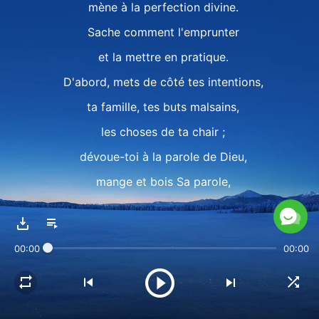
mène à la perfection divine.
Sache comment l'emprunter
et la mettre en pratique.
D'abord, mets de côté tes intentions,
ta famille, tes buts malsains,
les choses de ta chair ;
dévoue-toi à la parole de Dieu,
mange et bois Sa parole,
cherche Sa volonté, Sa vérité.
Suivre la voie de Pierre,
00:00
00:00
c'est suivre la voie
de la poursuite de la vérité.
C'est aussi la voie