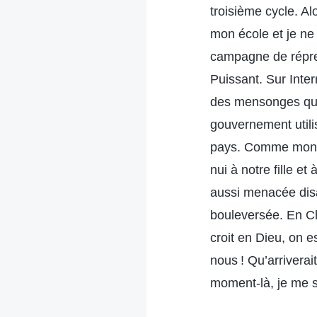
troisième cycle. Al
mon école et je ne
campagne de répres
Puissant. Sur Inter
des mensonges qui d
gouvernement utili
pays. Comme mon ma
nui à notre fille e
aussi menacée disan
bouleversée. En Ch
croit en Dieu, on e
nous ! Qu’arriverai
moment-là, je me s