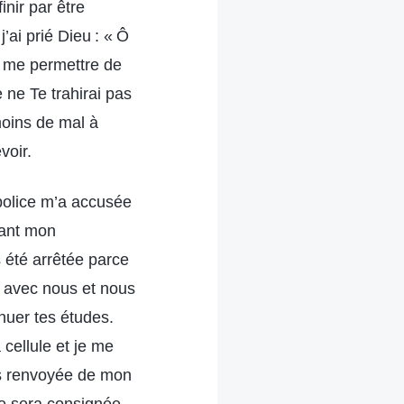
inir par être
’ai prié Dieu : « Ô
e me permettre de
 ne Te trahirai pas
moins de mal à
voir.
 police m’a accusée
dant mon
s été arrêtée parce
es avec nous et nous
nuer tes études.
 cellule et je me
is renvoyée de mon