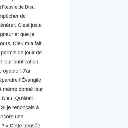
et l’œuvre de Dieu,
’empêcher de
vénérer. C’est juste
igneur et que je
ours, Dieu m’a fait
 permis de jouir de
leur purification,
royable ! J’ai
répandre l’Évangile
ent même donné leur
 Dieu. Qu’était
Si je renonçais à
 encore une
 ? » Cette pensée