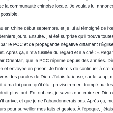
avec la communauté chinoise locale. Je voulais lui annonc
 possible.
u en Chine début septembre, et je lui ai témoigné de l’
erniers jours. Ensuite, j’ai été surprise qu’il trouve toute
par le PCC et de propagande négative diffamant l’Église
t. Après ça, il m’a fusillée du regard et il a crié : « Reg
Éclair Oriental”, que le PCC réprime depuis des années. Dè
et envoyée en prison. Je t’interdis de continuer à croire 
vres des paroles de Dieu. J’étais furieuse, sur le coup, 
t à ma foi parce qu’il était provisoirement trompé par l
rait plus tard. En tout cas, je savais que croire en Dieu
u’il arrive, et que je ne l’abandonnerais pas. Après ça, 
urs pour surveiller mes faits et gestes. À l’époque, j’étai