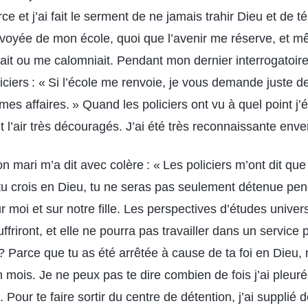
ce et j’ai fait le serment de ne jamais trahir Dieu et de 
nvoyée de mon école, quoi que l’avenir me réserve, et 
it ou me calomniait. Pendant mon dernier interrogatoire, j
ciers : « Si l’école me renvoie, je vous demande juste d
 mes affaires. » Quand les policiers ont vu à quel point j’é
t l’air très découragés. J’ai été très reconnaissante enve
n mari m’a dit avec colère : « Les policiers m’ont dit que 
tu crois en Dieu, tu ne seras pas seulement détenue pe
 moi et sur notre fille. Les perspectives d’études univers
uffriront, et elle ne pourra pas travailler dans un service 
Parce que tu as été arrêtée à cause de ta foi en Dieu, m
mois. Je ne peux pas te dire combien de fois j’ai pleuré et
. Pour te faire sortir du centre de détention, j’ai supplié