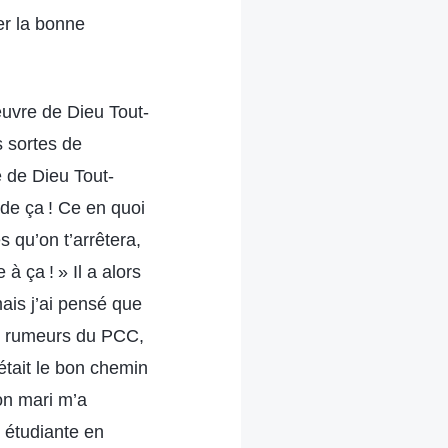
er la bonne
œuvre de Dieu Tout-
s sortes de
 de Dieu Tout-
arde ça ! Ce en quoi
s qu’on t’arrêtera,
à ça ! » Il a alors
mais j’ai pensé que
es rumeurs du PCC,
 était le bon chemin
mon mari m’a
s étudiante en