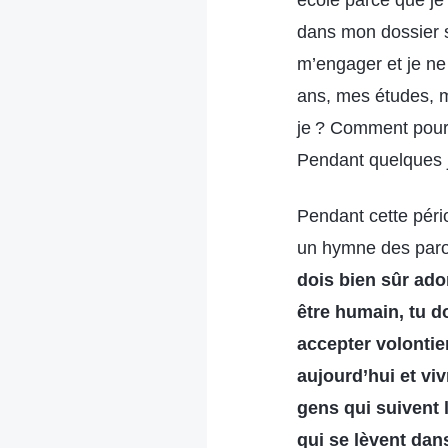
école parce que je 
dans mon dossier s
m’engager et je ne
ans, mes études, m
je ? Comment pour
Pendant quelques jo
Pendant cette pério
un hymne des parol
dois bien sûr ado
être humain, tu d
accepter volontie
aujourd’hui et vi
gens qui suivent 
qui se lèvent dan