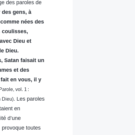
age des paroles de
r des gens, à
s, comme nées des
 coulisses,
 avec Dieu et
de Dieu.
 Satan faisait un
ommes et des
ait en vous, il y
Parole, vol. 1 :
. Les paroles
n Dieu)
taient en
ité d’une
n provoque toutes