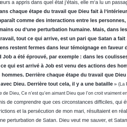
urs a appris dans quel état j’étais, elle m’a lu un pass
ans chaque étape du travail que Dieu fait à l’intérieu
 apparaît comme des interactions entre les personne
ains ou d’une perturbation humaine. Mais, dans les
avail, tout ce qui arrive, est un pari que Satan a fait
gens restent fermes dans leur témoignage en faveur 
Job a été éprouvé, par exemple : dans les coulisses,
t ce qui est arrivé à Job est venu des actions des h
 hommes. Derrière chaque étape du travail que Dieu f
 avec Dieu. Derrière tout cela, il y a une bataille
»
(La 
re de Dieu, Ce n’est qu’en aimant Dieu que l’on croit vraiment e
is de comprendre que ces circonstances difficiles, qui é
ictions et la persécution de mon mari, résultaient en réal
une perturbation de Satan. Dieu veut me sauver, et Sata