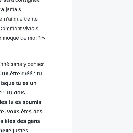
ire sera consignée
ra jamais
 n’ai que trente
 Comment vivrais-
e moque de moi ? »
donné sans y penser
 un être créé : tu
uisque tu es un
 ! Tu dois
lles tu es soumis
re. Vous êtes des
us êtes des gens
elle justes.