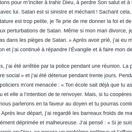
ons pour m’inciter à trahir Dieu, à perdre Son salut et à f
avec lui. Satan est si sinistre et méchant ! Sachant cela, j
ture est trop petite, je Te prie de me donner la foi et d
aux perturbations de Satan. Même si mon mari divorce, je
as dans les pièges de Satan. » Après avoir prié, j’ai eu 
on et j’ai continué à répandre l’Évangile et à faire mon de
, j’ai été arrêtée par la police pendant une réunion. La
dre social » et j’ai été détenue pendant trente jours. Pen
 policiers m’ont menacée : « Ton école sait déjà que tu a
u et elle a l’intention de te renvoyer. Mais, si tu coopèr
 nous parlerons en ta faveur au doyen et tu pourras conti
» Après leur départ, j’ai regardé les barreaux froids de ma
dément déprimée et malheureuse. J’ai pensé : « Si je su