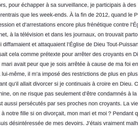
ors, pour échapper à sa surveillance, je participais à de
 rentrais que les week-ends. À la fin de 2012, quand le
sion et d’arrestations encore plus frénétique contre l’É
net, à la télévision et dans les journaux, on trouvait par
iffamaient et attaquaient l’Église de Dieu Tout-Puissant
sait cela comme prétexte pour arrêter des croyants en Di
ri avait peur que je sois arrêtée à cause de ma foi en 
t à lui-même, il m’a imposé des restrictions de plus en plus
t qu’il allait divorcer si je continuais à croire en Dieu. 
ine, on ne risque pas seulement d’être condamnés à la 
st aussi persécutés par ses proches non croyants. La vie
t à notre fille si on divorçait, mon mari et moi ? Pendant 
uis désintéressée de mes devoirs. J’étais vraiment mal