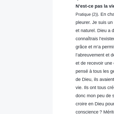
N’est-ce pas la vi
. En ch
Pratique (2))
pleurer. Je suis un 
et naturel. Dieu a 
connaîtrais l’exist
grâce et m’a permis
l’abreuvement et de
et de recevoir une 
pensé à tous les ge
de Dieu, ils avaie
vie. Ils ont tous c
donc mon peu de so
croire en Dieu pou
conscience ? Mérit