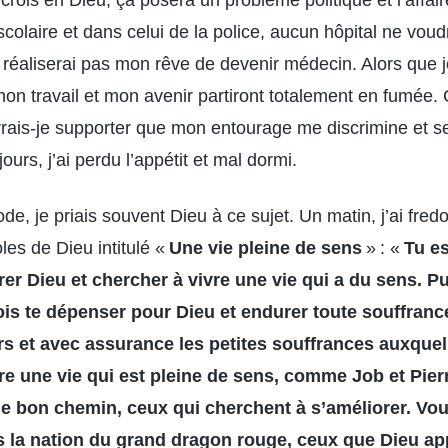
crois en Dieu, ça posera un problème politique et l’affa
colaire et dans celui de la police, aucun hôpital ne voud
 réaliserai pas mon rêve de devenir médecin. Alors que je
on travail et mon avenir partiront totalement en fumée.
rais-je supporter que mon entourage me discrimine et s
urs, j’ai perdu l’appétit et mal dormi.
de, je priais souvent Dieu à ce sujet. Un matin, j’ai fre
es de Dieu intitulé «
Une vie pleine de sens
» : «
Tu es
rer Dieu et chercher à vivre une vie qui a du sens. P
ois te dépenser pour Dieu et endurer toute souffrance
rs et avec assurance les petites souffrances auxque
vre une vie qui est pleine de sens, comme Job et Pier
le bon chemin, ceux qui cherchent à s’améliorer. Vo
s la nation du grand dragon rouge, ceux que Dieu app