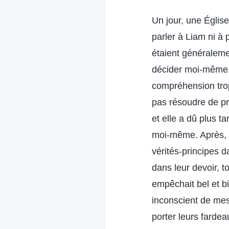
Un jour, une Églis
parler à Liam ni à p
étaient généraleme
décider moi-même. 
compréhension trop s
pas résoudre de pro
et elle a dû plus t
moi-même. Après, 
vérités-principes d
dans leur devoir, t
empêchait bel et bi
inconscient de mes
porter leurs farde