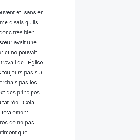
euvent et, sans en
 me disais qu’ils
donc très bien
 sœur avait une
er et ne pouvait
ravail de l’Église
s toujours pas sur
rchais pas les
ect des principes
ltat réel. Cela
s totalement
tres de ne pas
entiment que