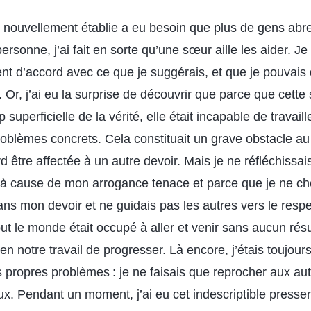
e nouvellement établie a eu besoin que plus de gens abr
ersonne, j’ai fait en sorte qu’une sœur aille les aider. Je
nt d’accord avec ce que je suggérais, et que je pouvais 
Or, j’ai eu la surprise de découvrir que parce que cette
uperficielle de la vérité, elle était incapable de travaill
blèmes concrets. Cela constituait un grave obstacle au t
ard être affectée à un autre devoir. Mais je ne réfléchissai
à cause de mon arrogance tenace et parce que je ne che
ans mon devoir et ne guidais pas les autres vers le resp
out le monde était occupé à aller et venir sans aucun résu
en notre travail de progresser. Là encore, j’étais toujour
 propres problèmes : je ne faisais que reprocher aux au
aux. Pendant un moment, j’ai eu cet indescriptible press