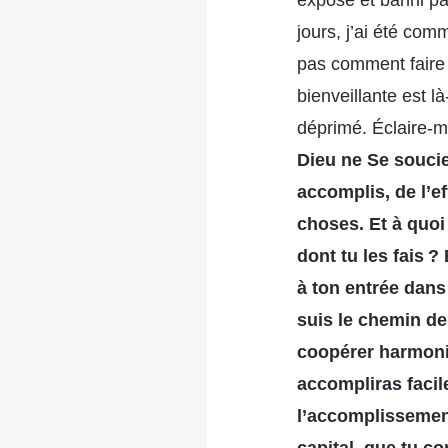
exposé et banni pa
jours, j’ai été com
pas comment faire f
bienveillante est l
déprimé. Éclaire-mo
Dieu ne Se soucie 
accomplis, de l’ef
choses. Et à quoi 
dont tu les fais ?
à ton entrée dans 
suis le chemin de 
coopérer harmonie
accompliras facil
l’accomplissement