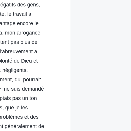
égatifs des gens,
, le travail a
vantage encore le
ela, mon arrogance
ttent pas plus de
l d’abreuvement a
volonté de Dieu et
t négligents.
ment, qui pourrait
 Je me suis demandé
optais pas un ton
, que je les
 problèmes et des
ient généralement de