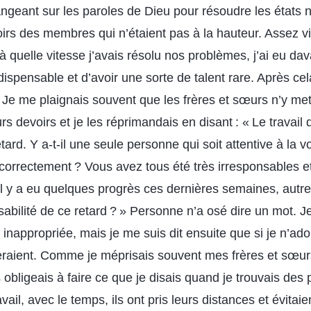
ngeant sur les paroles de Dieu pour résoudre les états n
oirs des membres qui n’étaient pas à la hauteur. Assez vite
 quelle vitesse j’avais résolu nos problèmes, j’ai eu da
dispensable et d’avoir une sorte de talent rare. Après c
e. Je me plaignais souvent que les frères et sœurs n’y me
rs devoirs et je les réprimandais en disant : « Le travai
etard. Y a-t-il une seule personne qui soit attentive à la 
l correctement ? Vous avez tous été très irresponsables e
 y a eu quelques progrès ces dernières semaines, autre
abilité de ce retard ? » Personne n’a osé dire un mot.
t inappropriée, mais je me suis dit ensuite que si je n’ad
cheraient. Comme je méprisais souvent mes frères et sœurs
 obligeais à faire ce que je disais quand je trouvais des
avail, avec le temps, ils ont pris leurs distances et évita