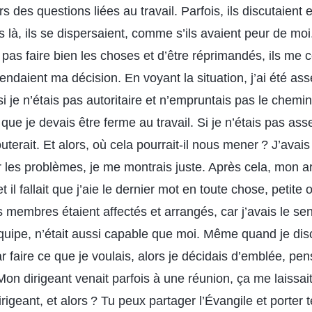
s des questions liées au travail. Parfois, ils discutaient 
s là, ils se dispersaient, comme s’ils avaient peur de mo
pas faire bien les choses et d’être réprimandés, ils me 
tendaient ma décision. En voyant la situation, j’ai été ass
je n’étais pas autoritaire et n’empruntais pas le chemin 
t que je devais être ferme au travail. Si je n’étais pas as
erait. Et alors, où cela pourrait-il nous mener ? J’avais
ur les problèmes, je me montrais juste. Après cela, mon a
t il fallait que j’aie le dernier mot en toute chose, petite
s membres étaient affectés et arrangés, car j’avais le se
quipe, n’était aussi capable que moi. Même quand je dis
ar faire ce que je voulais, alors je décidais d’emblée, pen
on dirigeant venait parfois à une réunion, ça me laissai
irigeant, et alors ? Tu peux partager l’Évangile et porter