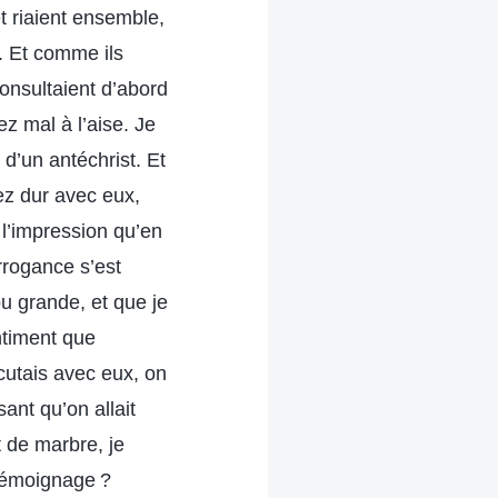
et riaient ensemble,
i. Et comme ils
consultaient d’abord
ez mal à l’aise. Je
d’un antéchrist. Et
sez dur avec eux,
 l’impression qu’en
rrogance s’est
 ou grande, et que je
ntiment que
cutais avec eux, on
sant qu’on allait
t de marbre, je
 témoignage ?