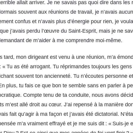
rrible allait arriver. Je ne savais pas quoi dire dans les 
dormais souvent aux réunions de travail, je n’avais aucun
ment confus et n’avais plus d’énergie pour rien, je voula
que j’avais perdu l’œuvre du Saint-Esprit, mais je ne sa
ui demandant de m’aider à me comprendre moi-même.
s tard, mon dirigeant est venu à une réunion, m’a émo
t : « Tu as été arrogant. Tu réprimandes toujours les gen
fichant souvent ton ancienneté. Tu n’écoutes personne et c
. En plus, tu fais ce que bon te semble sans en parler à p
tocratique. Compte tenu de ta conduite, nous avons décidé
 m’est allé droit au cœur. J’ai repensé à la manière do
is fait qu’agir à ma façon et j’avais été dictatorial. N’éta
pensée m’a vraiment effrayé et je me suis dit : « Suis-je e