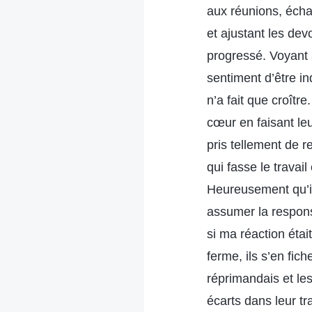
aux réunions, écha
et ajustant les dev
progressé. Voyant à
sentiment d’être in
n’a fait que croîtr
cœur en faisant leu
pris tellement de r
qui fasse le travai
Heureusement qu’il
assumer la respons
si ma réaction étai
ferme, ils s’en fi
réprimandais et les
écarts dans leur tr