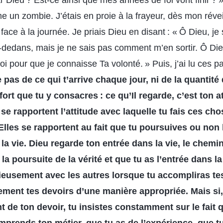
r Dieu ? Est-ce ainsi que mes années de foi vont finir ? 
me un zombie. J’étais en proie à la frayeur, dès mon révei
ace à la journée. Je priais Dieu en disant : « Ô Dieu, je
à-dedans, mais je ne sais pas comment m’en sortir. Ô Die
i pour que je connaisse Ta volonté. » Puis, j’ai lu ces p
pas de ce qui t’arrive chaque jour, ni de la quantité 
fort que tu y consacres : ce qu’Il regarde, c’est ton 
se rapportent l’attitude avec laquelle tu fais ces cho
 Elles se rapportent au fait que tu poursuives ou non l
la vie. Dieu regarde ton entrée dans la vie, le chemin
la poursuite de la vérité et que tu as l’entrée dans la
usement avec les autres lorsque tu accompliras tes 
ement tes devoirs d’une manière appropriée. Mais si
 de ton devoir, tu insistes constamment sur le fait 