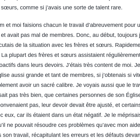
t sœurs, comme si j’avais une sorte de talent rare.
m et moi faisions chacun le travail d’abreuvement pour 
e et avait pas mal de membres. Donc, au début, toujours j
discutais de la situation avec les frères et sœurs. Rapidem
 La plupart des frères et sœurs assistaient régulièremen
oactifs dans leurs devoirs. J’étais très content de moi. 
e aussi grande et tant de membres, si j’obtenais si vite
lement avoir un sacré calibre. Je voyais aussi que le tr
ait pas très bien, que certaines personnes de son Égli
nvenaient pas, leur devoir devait être ajusté, et certain
 eux, car ils étaient dans un état négatif. Je le méprisa
u’il ne pouvait résoudre ces problèmes qu’avec mon aide.
 son travail, récapitulant les erreurs et les défauts deva