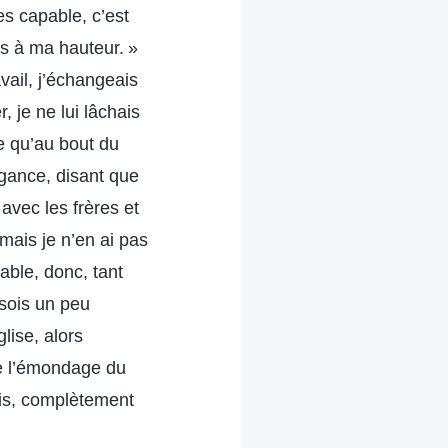
es capable, c’est
as à ma hauteur. »
vail, j’échangeais
, je ne lui lâchais
e qu’au bout du
rogance, disant que
 avec les frères et
mais je n’en ai pas
pable, donc, tant
 sois un peu
glise, alors
de l’émondage du
ais, complètement