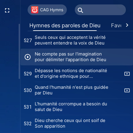
La signification de l'apparition de
525
Dieu
CAG Hymns
Comment chercher les pas de Dieu
526
Hymnes des paroles de Dieu
Favoris
(Chœur)
Seuls ceux qui acceptent la vérité
527
peuvent entendre la voix de Dieu
Ne compte pas sur l'imagination
pour délimiter l'apparition de Dieu
Dépasse les notions de nationalité
529
et d'origine ethnique pour
chercher l'apparition de Dieu
Quand l'humanité n'est plus guidée
530
par Dieu
L'humanité corrompue a besoin du
531
salut de Dieu
Dieu cherche ceux qui ont soif de
532
Son apparition