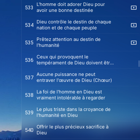
L'homme doit adorer Dieu pour
533
avoir une bonne destinée
Dieu contrôle le destin de chaque
534
nation et de chaque peuple
Prêtez attention au destin de
535
l'humanité
Ceux qui provoquent le
536
tempérament de Dieu doivent être
punis
Aucune puissance ne peut
537
entraver l'œuvre de Dieu (Chœur)
La foi de l'homme en Dieu est
538
vraiment intolérable à regarder
Le plus triste dans la croyance de
539
l'humanité en Dieu
Offrir le plus précieux sacrifice à
540
Dieu