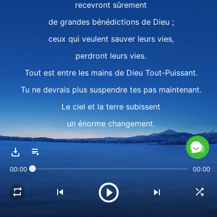
recevront sûrement
de grandes bénédictions de Dieu ;
ceux qui veulent sauver leurs vies,
perdront leurs vies.
Tout est entre les mains de Dieu Tout-Puissant.
Tu ne devrais plus suspendre tes pas maintenant.
Le ciel et la terre subissent
un énorme changement.
Sans endroit où se cacher, l'homme se lamentera ;
sans aucun autre choix devant lui.
00:00
00:00
Dieu nous aime chaque jour,
seul Dieu Tout-Puissant peut nous sauver.