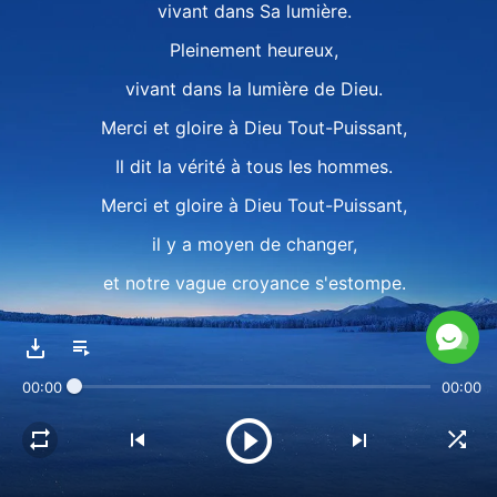
vivant dans Sa lumière.
Pleinement heureux,
vivant dans la lumière de Dieu.
Merci et gloire à Dieu Tout-Puissant,
Il dit la vérité à tous les hommes.
Merci et gloire à Dieu Tout-Puissant,
il y a moyen de changer,
et notre vague croyance s'estompe.
Nous louons Dieu, oh~
II
00:00
00:00
Suivant Dieu de près,
nous acceptons l'entraînement au royaume.
Les jugements de Dieu sont comme une épée,